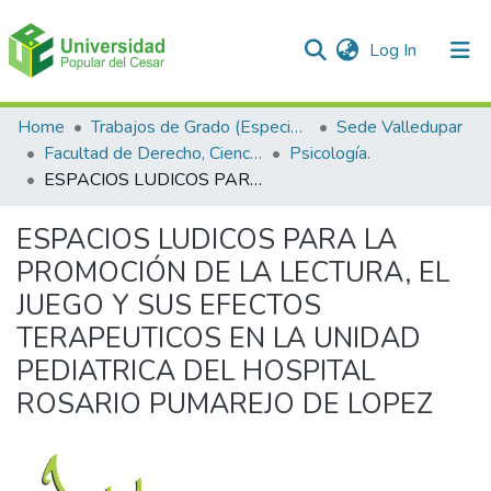
(current)
Log In
Communities & Collections
Home
Trabajos de Grado (Especializaciones y Pregrados)
Sede Valledupar
Facultad de Derecho, Ciencias Políticas y Sociales.
Psicología.
All of DSpace
ESPACIOS LUDICOS PARA LA PROMOCIÓN DE LA LECTURA, EL JUEGO Y SUS EFECTOS TERAPEUTICOS EN LA UNIDAD PEDIATRICA DEL HOSPITAL ROSARIO PUMAREJO DE LOPEZ
Statistics
ESPACIOS LUDICOS PARA LA
PROMOCIÓN DE LA LECTURA, EL
JUEGO Y SUS EFECTOS
TERAPEUTICOS EN LA UNIDAD
PEDIATRICA DEL HOSPITAL
ROSARIO PUMAREJO DE LOPEZ