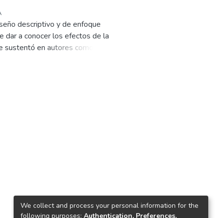
A
diseño descriptivo y de enfoque
e dar a conocer los efectos de la
 se sustentó en autores como
mportancia de los procesos que
ración en los niños, fortalecer su
la hospitalización, hechos que
 el desarrollo de las mismas hizo
os en el estado de ánimo de los
We collect and process your personal information for the
following purposes:
Authentication, Preferences,