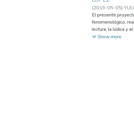
(
2019-05-05
)
YUL
El presente proyecto
fenomenológico, real
lectura, la lúdica y
Jiménez López, O'Con
Show more
velan por el bienesta
calidad de vida y la 
pudieron identificars
posible visibilizar l
niños.