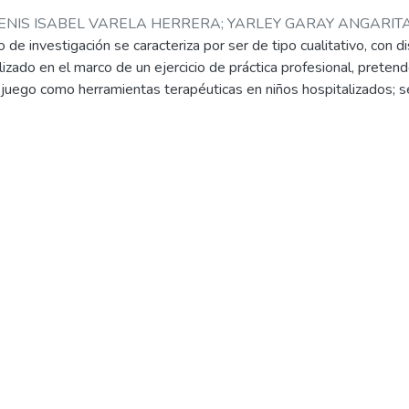
ENIS ISABEL VARELA HERRERA
;
YARLEY GARAY ANGARIT
 de investigación se caracteriza por ser de tipo cualitativo, con 
izado en el marco de un ejercicio de práctica profesional, pretend
 el juego como herramientas terapéuticas en niños hospitalizados;
nor, E Schaefer, Braverman, con el propósito de identificar la i
r no solo fisico, sino psicosocial donde se pretendió lograr recupe
de su núcleo familiar, y disminuir en el los trastornos asociados a 
e a través de las distintas actividades realizadas en el hospital y
os efectos de la lúdica el juego y la lectura y los cambios positiv