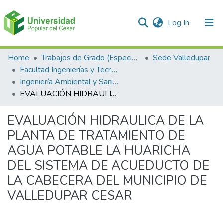
(current)
Log In
Communities & Collections
Home
Trabajos de Grado (Especializaciones y Pregrados)
Sede Valledupar
Facultad Ingenierías y Tecnologías
All of DSpace
Ingeniería Ambiental y Sanitaria.
EVALUACIÓN HIDRAULICA DE LA PLANTA DE TRATAMIENTO DE AGUA POTABLE LA HUARICHA DEL SISTEMA DE ACUEDUCTO DE LA CABECERA DEL MUNICIPIO DE VALLEDUPAR CESAR
Statistics
EVALUACIÓN HIDRAULICA DE LA
PLANTA DE TRATAMIENTO DE
AGUA POTABLE LA HUARICHA
DEL SISTEMA DE ACUEDUCTO DE
LA CABECERA DEL MUNICIPIO DE
VALLEDUPAR CESAR