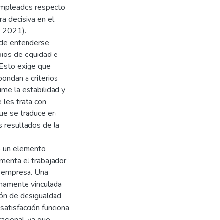
 empleados respecto
ra decisiva en el
, 2021).
uede entenderse
ipios de equidad e
 Esto exige que
ondan a criterios
ime la estabilidad y
les trata con
 que se traduce en
s resultados de la
mo un elemento
imenta el trabajador
la empresa. Una
echamente vinculada
ción de desigualdad
 satisfacción funciona
acional, ya que