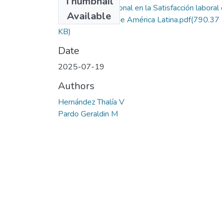
Thumbnail
Justicia Organizacional en la Satisfacción laboral
Available
los trabajadores de América Latina.pdf
(790.37
KB)
Date
2025-07-19
Authors
Hernández Thalía V
Pardo Geraldin M