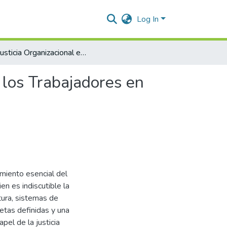
Log In
La Justicia Organizacional en la Satisfacción Laboral de los Trabajadores en América Latina
e los Trabajadores en
imiento esencial del
en es indiscutible la
tura, sistemas de
etas definidas y una
pel de la justicia