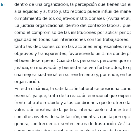
dentro de una organización, la percepción que tienen los
 de
a la equidad y al trato justo recibido puede influir de mane
cumplimiento de los objetivos institucionales (Avitia et al.
La justicia organizacional, dentro del contexto laboral, p
como el compromiso de las instituciones por aplicar princ
igualdad en todas sus interacciones con los trabajadores.
tanto las decisiones como las acciones empresariales resp
objetivos y transparentes, favoreciendo un clima donde pr
el buen desempeño. Cuando las personas perciben que se 
justicia, su motivación y bienestar se ven fortalecidos, lo
una mejora sustancial en su rendimiento y, por ende, en lo
organización.
En esta dinámica, la satisfacción laboral se posiciona co
esencial, ya que, trata de la reacción emocional que exper
frente al trato recibido y a las condiciones que le ofrece 
valoración positiva de la justicia interna suele estar estr
con altos niveles de satisfacción, mientras que la percep
genera, con frecuencia, sentimientos de frustración. Así, la
como un indicador sensible para evaluar la equidad organiz