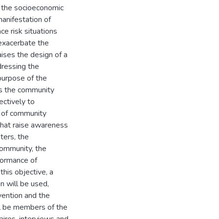
n, the socioeconomic
manifestation of
ce risk situations
 exacerbate the
ises the design of a
dressing the
purpose of the
des the community
ectively to
l of community
that raise awareness
ters, the
community, the
formance of
his objective, a
 will be used,
vention and the
ill be members of the