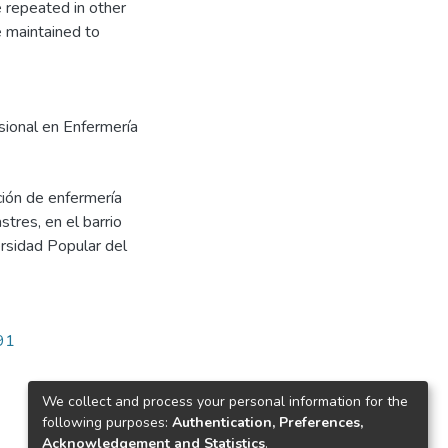
e repeated in other
e maintained to
esional en Enfermería
ción de enfermería
tres, en el barrio
ersidad Popular del
791
We collect and process your personal information for the
following purposes:
Authentication, Preferences,
Acknowledgement and Statistics
.