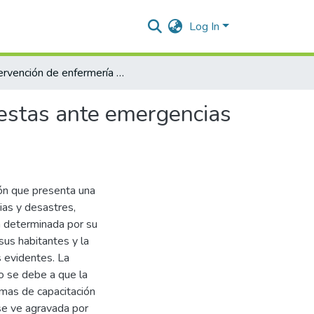
Log In
Intervención de enfermería para la preparación y respuestas ante emergencias y desastres, en el Barrio San Martín, Valledupar, 2025
uestas ante emergencias
ión que presenta una
ias y desastres,
á determinada por su
sus habitantes y la
 evidentes. La
go se debe a que la
amas de capacitación
se ve agravada por