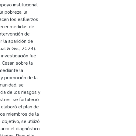
apoyo institucional
a pobreza, la
hacen los esfuerzos
blecer medidas de
intervención de
 la aparición de
oal & Gvc, 2024).
 investigación fue
 Cesar, sobre la
mediante la
 y promoción de la
omunidad, se
cia de los riesgos y
tres, se fortaleció
 elaboró el plan de
 los miembros de la
objetivo, se utilizó
arco el diagnóstico