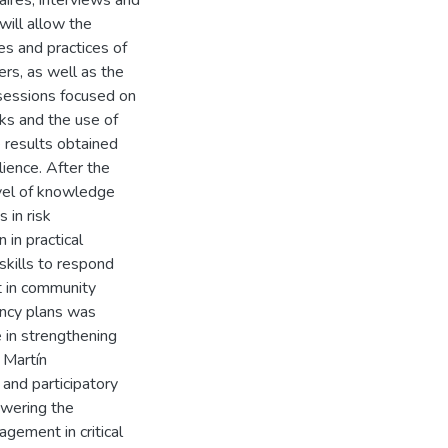
ires, interviews and
will allow the
s and practices of
ers, as well as the
 sessions focused on
isks and the use of
e results obtained
ience. After the
evel of knowledge
 in risk
 in practical
skills to respond
t in community
ency plans was
 in strengthening
 Martín
and participatory
owering the
gement in critical