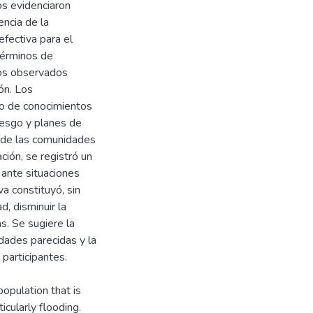
os evidenciaron
encia de la
efectiva para el
términos de
dos observados
ón. Los
po de conocimientos
riesgo y planes de
 de las comunidades
ción, se registró un
 ante situaciones
va constituyó, sin
d, disminuir la
as. Se sugiere la
dades parecidas y la
participantes.
opulation that is
icularly flooding.