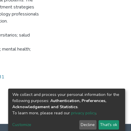
ial problems. The
atment strategies
hology professionals
ion.
rsitarios; salud
; mental health;
331
We collect and process your personal information for the
following purposes:
Authentication, Preferences,
Acknowledgement and Statistics
.
To learn more, please read our
privacy policy
.
Customize
Decline
That's ok