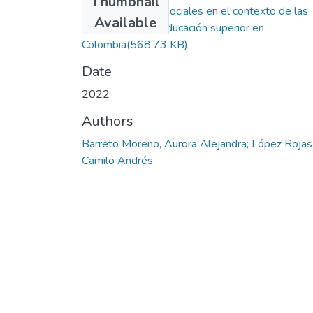
Thumbnail
Adicción a redes sociales en el contexto de las
Available
instituciones de educación superior en
Colombia
(568.73 KB)
Date
2022
Authors
Barreto Moreno, Aurora Alejandra; López Rojas
Camilo Andrés