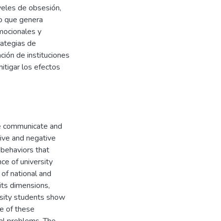
veles de obsesión,
lo que genera
mocionales y
rategias de
ción de instituciones
mitigar los efectos
e communicate and
tive and negative
e behaviors that
ce of university
of national and
 its dimensions,
rsity students show
se of these