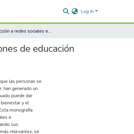
Log In
Adicción a redes sociales en el contexto de las instituciones de educación superior en Colombia
iones de educación
 que las personas se
ar, han generado un
cuado puede dar
 bienestar y el
 Esta monografía
ales e
icando sus
 más relevantes, se