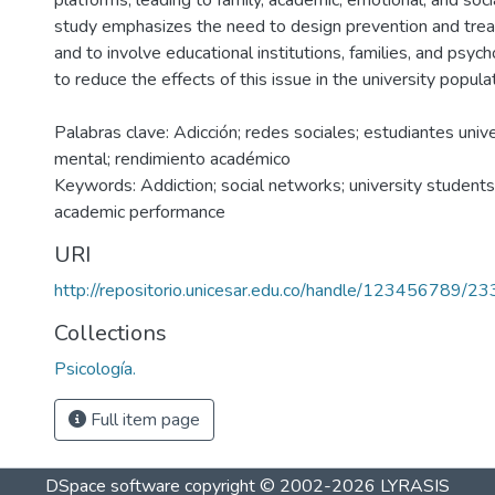
platforms, leading to family, academic, emotional, and soc
study emphasizes the need to design prevention and tre
and to involve educational institutions, families, and psyc
to reduce the effects of this issue in the university populat
Palabras clave: Adicción; redes sociales; estudiantes unive
mental; rendimiento académico
Keywords: Addiction; social networks; university students
academic performance
URI
http://repositorio.unicesar.edu.co/handle/123456789/2
Collections
Psicología.
Full item page
DSpace software
copyright © 2002-2026
LYRASIS