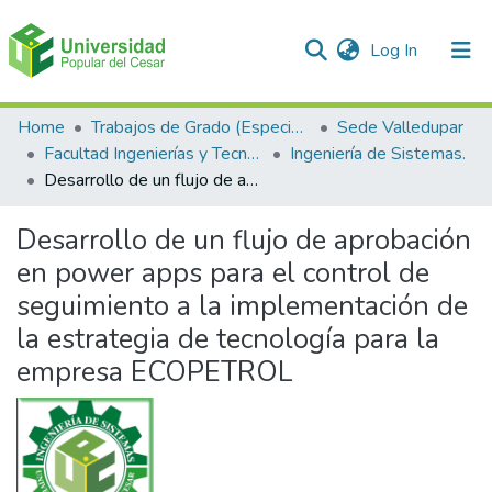
(current)
Log In
Communities & Collections
Home
Trabajos de Grado (Especializaciones y Pregrados)
Sede Valledupar
Facultad Ingenierías y Tecnologías
Ingeniería de Sistemas.
All of DSpace
Desarrollo de un flujo de aprobación en power apps para el control de seguimiento a la implementación de la estrategia de tecnología para la empresa ECOPETROL
Statistics
Desarrollo de un flujo de aprobación
en power apps para el control de
seguimiento a la implementación de
la estrategia de tecnología para la
empresa ECOPETROL