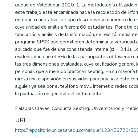
ciudad de Valledupar-2020-1. La metodología utilizada par
este trabajo está encaminada hacia la recolección de inf
enfoque cuantitativo, de tipo descriptivo y momento de es
cuya unidad de análisis fueron: 60 estudiantes. Por otra p
tabulación y análisis de la información, se realizó mediante
programa SPSS que permitieron determinar la veracidad 
aplicado que fue de una consistencia interna (α = .941). L
evidenciaron que el 5% de las participantes obtuvieron un
las tres dimensiones evaluadas, cuya calificación general
personas que a menudo practican sexting. En su mayoría l
rareza una disposición en sus vidas para practicar este c
alguien ya sea por el teléfono móvil, internet o redes soc
la puntuación en general del instrumento.
Palabras Claves: Conducta Sexting, Universitarios y Medio
URI
http://repositorio.unicesar.edu.co/handle/123456789/50