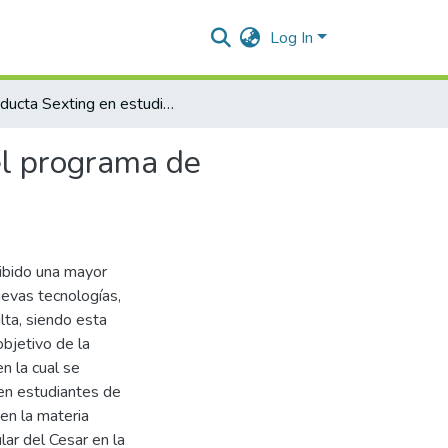
Log In
Conducta Sexting en estudiantes de tercer semestre del programa de Psicología de la Universidad Popular del Cesar-2020-I
el programa de
cibido una mayor
uevas tecnologías,
lta, siendo esta
objetivo de la
n la cual se
en estudiantes de
en la materia
ar del Cesar en la