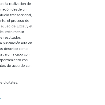
a la realización de
ormación desde un
tudio transeccional,
arte, el proceso de
 el uso de Excel y el
del instrumento
os resultados
a puntuación alta en
 las describe como
levaron a cabo con
omportamiento con
iales de acuerdo con
s digitales.
7