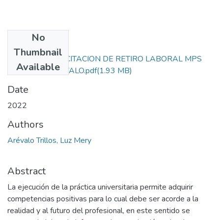
No
Files
Thumbnail
PLAN DE CAPACITACION DE RETIRO LABORAL MPS
Available
LUZ MERY AREVALO.pdf
(1.93 MB)
Date
2022
Authors
Arévalo Trillos, Luz Mery
Abstract
La ejecución de la práctica universitaria permite adquirir
competencias positivas para lo cual debe ser acorde a la
realidad y al futuro del profesional, en este sentido se