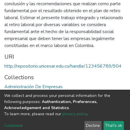
conclusión y las recomendaciones que realizan como parte
fundamental por el resultado obtenido en el plan de retiro
laboral. Estimar el presente trabajo integrado y relacionado
al retiro laboral por diversas variables se considera
fundamental ante el hecho de la responsabilidad social
empresarial que deben tener las empresas legalmente
constituidas en el marco laboral en Colombia.
URI
http://repositorio.unicesar.edu.co/handle/123456789/904
Collections
Administración De Empresas
We collect and process your personal information for the
Full item page
following purposes:
Authentication, Preferences,
Acknowledgement and Statistics
.
To learn more, please read our
privacy policy
.
DSpace software
copyright © 2002-2026
LYRASIS
Cookie
Privacy
End User
Send
Customize
Decline
That's ok