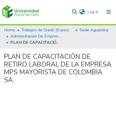
(current)
Log In
Communities & Collections
Home
Trabajos de Grado (Especializaciones y Pregrados)
Sede Aguachica
Administración De Empresas
All of DSpace
PLAN DE CAPACITACIÓN DE RETIRO LABORAL DE LA EMPRESA MPS MAYORISTA DE COLOMBIA SA.
Statistics
PLAN DE CAPACITACIÓN DE
RETIRO LABORAL DE LA EMPRESA
MPS MAYORISTA DE COLOMBIA
SA.