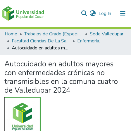
(current)
Log In
Communities & Collections
Home
Trabajos de Grado (Especializaciones y Pregrados)
Sede Valledupar
Facultad Ciencias De La Salud.
Enfermería.
All of DSpace
Autocuidado en adultos mayores con enfermedades crónicas no transmisibles en la comuna cuatro de Valledupar 2024
Statistics
Autocuidado en adultos mayores
con enfermedades crónicas no
transmisibles en la comuna cuatro
de Valledupar 2024