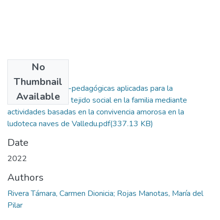
No
Files
Thumbnail
Estrategias lúdico-pedagógicas aplicadas para la
Available
reconstrucción del tejido social en la familia mediante
actividades basadas en la convivencia amorosa en la
ludoteca naves de Valledu.pdf
(337.13 KB)
Date
2022
Authors
Rivera Támara, Carmen Dionicia; Rojas Manotas, María del
Pilar