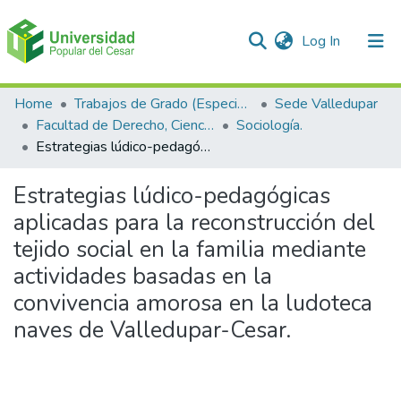
(current)
Log In
Communities & Collections
Home
Trabajos de Grado (Especializaciones y Pregrados)
Sede Valledupar
Facultad de Derecho, Ciencias Políticas y Sociales.
Sociología.
All of DSpace
Estrategias lúdico-pedagógicas aplicadas para la reconstrucción del tejido social en la familia mediante actividades basadas en la convivencia amorosa en la ludoteca naves de Valledupar-Cesar.
Statistics
Estrategias lúdico-pedagógicas
aplicadas para la reconstrucción del
tejido social en la familia mediante
actividades basadas en la
convivencia amorosa en la ludoteca
naves de Valledupar-Cesar.