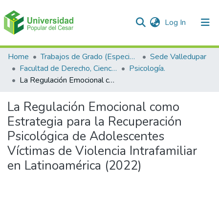
(current)
Log In
Communities & Collections
Home
Trabajos de Grado (Especializaciones y Pregrados)
Sede Valledupar
Facultad de Derecho, Ciencias Políticas y Sociales.
Psicología.
All of DSpace
La Regulación Emocional como Estrategia para la Recuperación Psicológica de Adolescentes Víctimas de Violencia Intrafamiliar en Latinoamérica (2022)
Statistics
La Regulación Emocional como
Estrategia para la Recuperación
Psicológica de Adolescentes
Víctimas de Violencia Intrafamiliar
en Latinoamérica (2022)