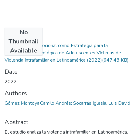
No
Files
Thumbnail
La Regulación Emocional como Estrategia para la
Available
Recuperación Psicológica de Adolescentes Víctimas de
Violencia Intrafamiliar en Latinoamérica (2022)
(647.43 KB)
Date
2022
Authors
Gómez Montoya,Camilo Andrés; Socarrás Iglesia, Luis David
Abstract
El estudio analiza la violencia intrafamiliar en Latinoamérica,