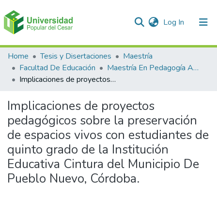
(current)
Log In
Communities & Collections
Home
Tesis y Disertaciones
Maestría
Facultad De Educación
Maestría En Pedagogía Ambiental Para El desarrollo Sostenible
All of DSpace
Implicaciones de proyectos pedagógicos sobre la preservación de espacios vivos con estudiantes de quinto grado de la Institución Educativa Cintura del Municipio De Pueblo Nuevo, Córdoba.
Statistics
Implicaciones de proyectos
pedagógicos sobre la preservación
de espacios vivos con estudiantes de
quinto grado de la Institución
Educativa Cintura del Municipio De
Pueblo Nuevo, Córdoba.