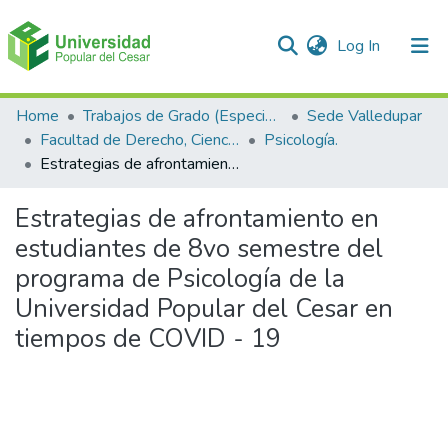
(current)
Log In
Communities & Collections
Home
Trabajos de Grado (Especializaciones y Pregrados)
Sede Valledupar
Facultad de Derecho, Ciencias Políticas y Sociales.
Psicología.
All of DSpace
Estrategias de afrontamiento en estudiantes de 8vo semestre del programa de Psicología de la Universidad Popular del Cesar en tiempos de COVID - 19
Statistics
Estrategias de afrontamiento en
estudiantes de 8vo semestre del
programa de Psicología de la
Universidad Popular del Cesar en
tiempos de COVID - 19