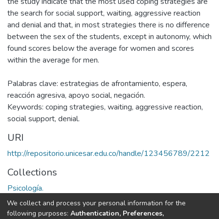
the study indicate that the most used coping strategies are
the search for social support, waiting, aggressive reaction
and denial and that, in most strategies there is no difference
between the sex of the students, except in autonomy, which
found scores below the average for women and scores
within the average for men.
Palabras clave: estrategias de afrontamiento, espera,
reacción agresiva, apoyo social, negación.
Keywords: coping strategies, waiting, aggressive reaction,
social support, denial.
URI
http://repositorio.unicesar.edu.co/handle/123456789/2212
Collections
Psicología.
We collect and process your personal information for the
Full item page
following purposes:
Authentication, Preferences,