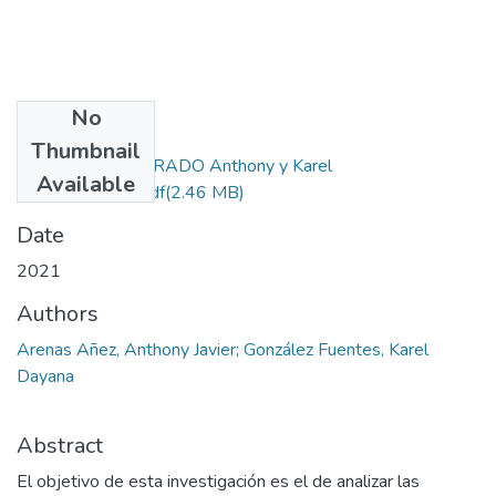
No
Files
Thumbnail
PROYECTO DE GRADO Anthony y Karel
Available
2021.corregido.pdf
(2.46 MB)
Date
2021
Authors
Arenas Añez, Anthony Javier; González Fuentes, Karel
Dayana
Abstract
El objetivo de esta investigación es el de analizar las