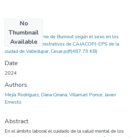
No
Files
Thumbnail
Niveles de Síndrome de Burnout según el sexo en los
Available
trabajadores administrativos de CAJACOPI-EPS de la
ciudad de Valledupar, Cesar.pdf
(487.79 KB)
Date
2024
Authors
Mejía Rodríguez, Dana Ciriana; Villarruel Ponce, Javier
Ernesto
Abstract
En el ámbito laboral el cuidado de la salud mental de los