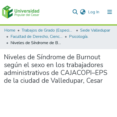
(current)
Log In
Communities & Collections
Home
Trabajos de Grado (Especializaciones y Pregrados)
Sede Valledupar
Facultad de Derecho, Ciencias Políticas y Sociales.
Psicología.
All of DSpace
Niveles de Síndrome de Burnout según el sexo en los trabajadores administrativos de CAJACOPI–EPS de la ciudad de Valledupar, Cesar
Statistics
Niveles de Síndrome de Burnout
según el sexo en los trabajadores
administrativos de CAJACOPI–EPS
de la ciudad de Valledupar, Cesar