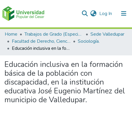
(current)
Log In
Communities & Collections
Home
Trabajos de Grado (Especializaciones y Pregrados)
Sede Valledupar
Facultad de Derecho, Ciencias Políticas y Sociales.
Sociología.
All of DSpace
Educación inclusiva en la formación básica de la población con discapacidad, en la institución educativa José Eugenio Martínez del municipio de Valledupar.
Statistics
Educación inclusiva en la formación
básica de la población con
discapacidad, en la institución
educativa José Eugenio Martínez del
municipio de Valledupar.