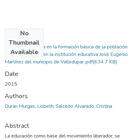
No
Files
Thumbnail
Educación inclusiva en la formación básica de la población
Available
con discapacidad, en la institución educativa José Eugenio
Martínez del municipio de Valledupar..pdf
(634.7 KB)
Date
2015
Authors
Duran Murgas, Lisbeth; Salcedo Alvarado, Cristina
Abstract
La educación como base del movimiento liberador, se