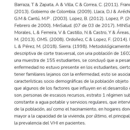
Barraza, T & Zapata, A & Villa, C & Correa, C. (2011). Franc
(2013). Gobierno de Colombia. (2009). Llaca, D.J & Aréchi
G.M & Cantú, M.P . (2003). Lopez, B. (2012). Lopez, P. 
Febrero de 2000). MinSalud. (07 de 03 de 2017). MINSa
Morales, L & Ferreira, V & Castillo, N & Castro, Y & Áreas,
M. (2013). OMS. (2008). Ordoñez, C & Lopez, F. (2014).
L & Pérez, M. (2018). Sierra. (1998). Metodológicamente 
descriptiva de corte trasversal, con una población de 16
una muestra de 155 estudiantes, se concluyó que a pesar
enfermedad no estuvo presente en los estudiantes, ciert
tener familiares lejanos con la enfermedad, esto se asocia
características socio demográficas de la población objeto 
que algunos de los factores que influyen en el desarrollo
son, personas de escasos recursos, estrato 1 régimen su
constante a agua potable y servicios regulares, que interv
de la población, así como el hacinamiento, en hogares don
mayor a la capacidad de la vivienda, por último, el principa
la prevalencia del VHI en pacientes.