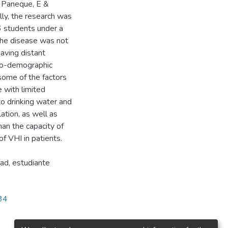
 Paneque, E &
ly, the research was
6 students under a
the disease was not
aving distant
cio-demographic
 some of the factors
 with limited
to drinking water and
ation, as well as
an the capacity of
of VHI in patients.
dad, estudiante
034