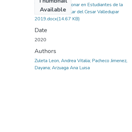
Thumbnail
Tuberculosis pulmonar en Estudiantes de la
Available
Universidad Popular del Cesar Valledupar
2019.docx
(14.67 KB)
Date
2020
Authors
Zuleta Leon, Andrea Vitalia; Pacheco Jimenez,
Dayana; Arzuaga Ana Luisa