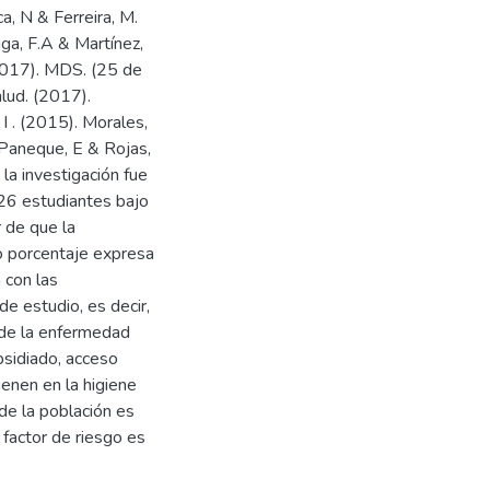
a, N & Ferreira, M.
ga, F.A & Martínez,
(2017). MDS. (25 de
lud. (2017).
 I . (2015). Morales,
 Paneque, E & Rojas,
la investigación fue
026 estudiantes bajo
 de que la
o porcentaje expresa
 con las
de estudio, es decir,
 de la enfermedad
bsidiado, acceso
ienen en la higiene
de la población es
l factor de riesgo es