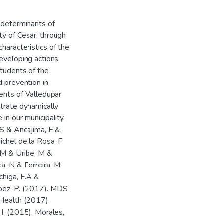
l determinants of
ty of Cesar, through
haracteristics of the
developing actions
students of the
d prevention in
ients of Valledupar
strate dynamically
in our municipality.
 S & Ancajima, E &
ichel de la Rosa, F
, M & Uribe, M &
a, N & Ferreira, M.
chiga, F.A &
opez, P. (2017). MDS
Health (2017).
 I. (2015). Morales,