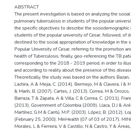
ABSTRACT
The present investigation is based on analyzing the socia
pulmonary tuberculosis in students of the popular universi
the specific objectives to describe the sociodemographic c
students of the popular university of Cesar, followed, of 
destined to the social appropriation of knowledge in the 
Popular University of Cesar, referring to the promotion an
health of Tuberculosis, finally, geo-referencing the TB pat
corresponding to the 2018 - 2019 period, in order to illu
and according to reality about the presence of this disease 
Theoretically, the study was based on the authors Bazan,
Lachira, A & Mejia, C. (2014). Bermejo, M & Clavera, I & M
& Marín, B. (2007). Cartes, J. (2013). Correa, M & Orozco
Barraza, T & Zapata, A & Villa, C & Correa, C. (2011). Franc
(2013). Government of Colombia (2009). Llaca, D.J & Aré
Martínez, G.M & Cantú, M.P. (2003). López, B. (2012). L
(February 25, 2000). MinHealth (07 of 03 of 2017). MIN
Morales, L & Ferreira, V & Castillo, N & Castro, Y & Áreas,