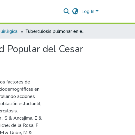
Log In
irúrgica.
Tuberculosis pulmonar en estudiantes de la Universidad Popular del Cesar Valledupar
d Popular del Cesar
los factores de
sociodemográficas en
rollando acciones
oblación estudiantil,
rculosis.
 , S & Ancajima, E &
ichel de la Rosa, F
, M & Uribe, M &