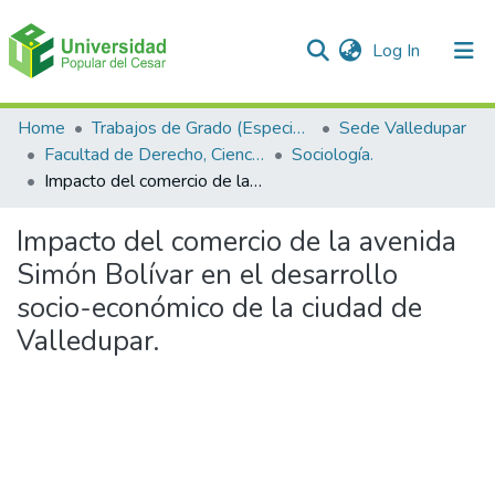
(current)
Log In
Communities & Collections
Home
Trabajos de Grado (Especializaciones y Pregrados)
Sede Valledupar
Facultad de Derecho, Ciencias Políticas y Sociales.
Sociología.
All of DSpace
Impacto del comercio de la avenida Simón Bolívar en el desarrollo socio-económico de la ciudad de Valledupar.
Statistics
Impacto del comercio de la avenida
Simón Bolívar en el desarrollo
socio-económico de la ciudad de
Valledupar.