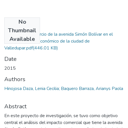
No
Files
Thumbnail
Impacto del comercio de la avenida Simón Bolívar en el
Available
desarrollo socio-económico de la ciudad de
Valledupar.pdf
(446.01 KB)
Date
2015
Authors
Hinojosa Daza, Lenia Cecilia; Baquero Barraza, Arianys Paola
Abstract
En este proyecto de investigación, se tuvo como objetivo
central el análisis del impacto comercial que tiene la avenida