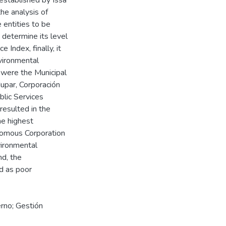
 established by Issa
he analysis of
entities to be
o determine its level
Index, finally, it
vironmental
d were the Municipal
dupar, Corporación
lic Services
esulted in the
he highest
nomous Corporation
vironmental
d, the
d as poor
rno; Gestión