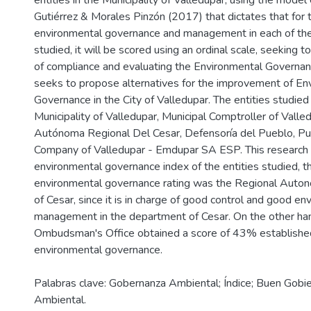
entities in the Municipality of Valledupar, using the model
Gutiérrez & Morales Pinzón (2017) that dictates that for t
environmental governance and management in each of the 
studied, it will be scored using an ordinal scale, seeking t
of compliance and evaluating the Environmental Governance 
seeks to propose alternatives for the improvement of En
Governance in the City of Valledupar. The entities studie
Municipality of Valledupar, Municipal Comptroller of Valle
Autónoma Regional Del Cesar, Defensoría del Pueblo, Pub
Company of Valledupar - Emdupar SA ESP. This research r
environmental governance index of the entities studied, t
environmental governance rating was the Regional Auto
of Cesar, since it is in charge of good control and good en
management in the department of Cesar. On the other han
Ombudsman's Office obtained a score of 43% establishe
environmental governance.
Palabras clave: Gobernanza Ambiental; Índice; Buen Gobie
Ambiental.