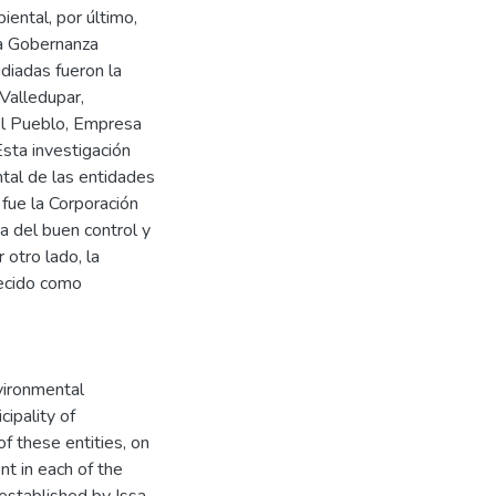
ental, por último,
la Gobernanza
diadas fueron la
 Valledupar,
el Pueblo, Empresa
sta investigación
tal de las entidades
 fue la Corporación
a del buen control y
otro lado, la
ecido como
vironmental
ipality of
of these entities, on
t in each of the