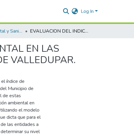
Log In
Ingeniería Ambiental y Sanitaria.
EVALUACION DEL INDICE DE GOBERNANZA AMBIENTAL EN LAS ENTIDADES GUBERNAMENTALES DEL MUNICIPIO DE VALLEDUPAR.
NTAL EN LAS
DE VALLEDUPAR.
el índice de
del Municipio de
al de estas
tión ambiental en
utilizando el modelo
ue dicta que para el
 de las entidades a
 determinar su nivel