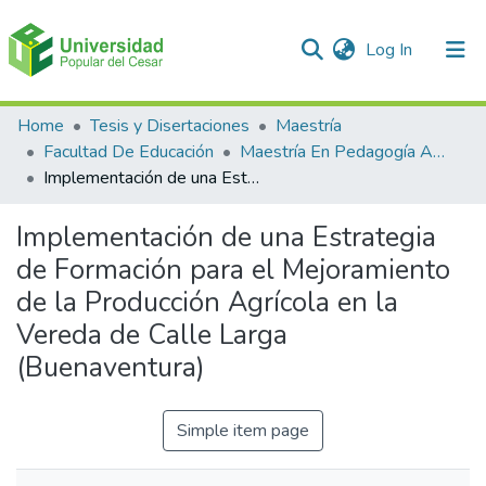
(current)
Log In
Communities & Collections
Home
Tesis y Disertaciones
Maestría
Facultad De Educación
Maestría En Pedagogía Ambiental Para El desarrollo Sostenible
All of DSpace
Implementación de una Estrategia de Formación para el Mejoramiento de la Producción Agrícola en la Vereda de Calle Larga (Buenaventura)
Statistics
Implementación de una Estrategia
de Formación para el Mejoramiento
de la Producción Agrícola en la
Vereda de Calle Larga
(Buenaventura)
Simple item page