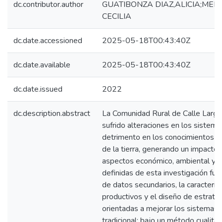
dc.contributor.author
GUATIBONZA DIAZ,ALICIA;MEN
CECILIA
dc.date.accessioned
2025-05-18T00:43:40Z
dc.date.available
2025-05-18T00:43:40Z
dc.date.issued
2022
dc.description.abstract
La Comunidad Rural de Calle Larg
sufrido alteraciones en los sistema
detrimento en los conocimientos et
de la tierra, generando un impacto s
aspectos económico, ambiental y so
definidas de esta investigación fuer
de datos secundarios, la caracteri
productivos y el diseño de estrat
orientadas a mejorar los sistemas 
tradicional; bajo un método cualitat