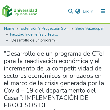
(current)
Log In
Communities & Collections
Home
Extensión Y Proyección Social
Sede Valledupar
Facultad Ingenierías y Tecnologías
All of DSpace
“Desarrollo de un programa de CTeI para la reactivación económica y el incremento de la competitividad de sectores económicos priorizados en el marco de la crisis generada por la Covid – 19 del departamento del Cesar”: IMPLEMENTACIÓN DE PROCESOS DE TRANSFORMACIÓN DEL GRANO DE CACAO EN PRODUCTOS Y SUBPRODUCTOS, EN EL MUNICIPIO DE PUEBLO BELLO – CESAR
Statistics
“Desarrollo de un programa de CTeI
para la reactivación económica y el
incremento de la competitividad de
sectores económicos priorizados en
el marco de la crisis generada por la
Covid – 19 del departamento del
Cesar”: IMPLEMENTACIÓN DE
PROCESOS DE