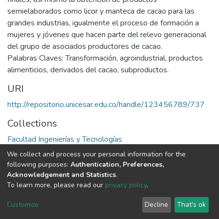
semielaborados como licor y manteca de cacao para las
grandes industrias, igualmente el proceso de formación a
mujeres y jóvenes que hacen parte del relevo generacional
del grupo de asociados productores de cacao.
Palabras Claves: Transformación, agroindustrial, productos
alimenticios, derivados del cacao, subproductos.
URI
http://repositorio.unicesar.edu.co/handle/123456789/737
Collections
Facultad Ingenierías y Tecnologías
We collect and process your personal information for the
Full item page
following purposes:
Authentication, Preferences,
Acknowledgement and Statistics
.
To learn more, please read our
privacy policy
.
DSpace software
copyright © 2002-2026
LYRASIS
Cookie
Privacy
End User
Send
Customize
Decline
That's ok
settings
policy
Agreement
Feedback