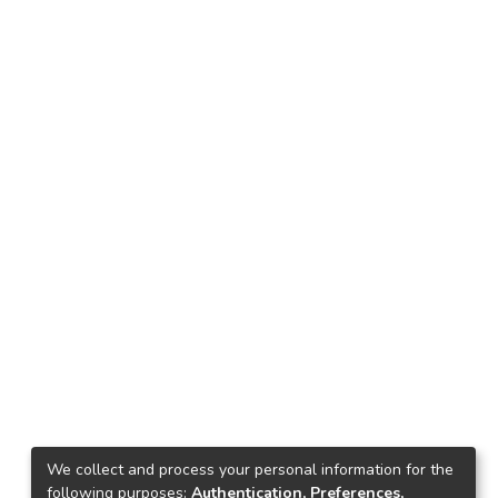
We collect and process your personal information for the
following purposes:
Authentication, Preferences,