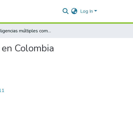
Log In
Inteligencias múltiples como puente para la creatividad en Colombia
d en Colombia
411