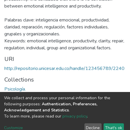
between emotional intelligence and productivity.
Palabras clave: inteligencia emocional, productividad,
claridad, reparación, regulación, factores individuales,
grupales y organizacionales.
Keywords: emotional intelligence, productivity, clarity, repair,
regulation, individual, group and organizational factors.
URI
http://repositorio.unicesar.edu.co/handle/123456789/2240
Collections
Psicología.
We collect and process your personal information for the
Full item page
following purposes:
Authentication, Preferences,
Acknowledgement and Statistics
.
To learn more, please read our
privacy policy
.
DSpace software
copyright © 2002-2026
LYRASIS
Cookie
Privacy
End User
Send
Customize
Decline
That's ok