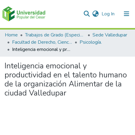
(current)
Log In
Communities & Collections
Home
Trabajos de Grado (Especializaciones y Pregrados)
Sede Valledupar
Facultad de Derecho, Ciencias Políticas y Sociales.
Psicología.
All of DSpace
Inteligencia emocional y productividad en el talento humano de la organización Alimentar de la ciudad Valledupar
Statistics
Inteligencia emocional y
productividad en el talento humano
de la organización Alimentar de la
ciudad Valledupar