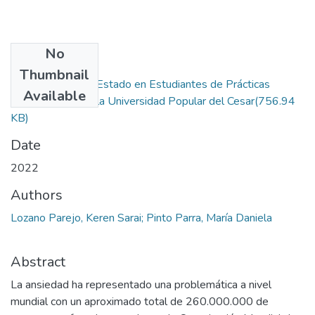
No
Files
Thumbnail
Ansiedad Rasgo-Estado en Estudiantes de Prácticas
Available
Profesionales de la Universidad Popular del Cesar
(756.94
KB)
Date
2022
Authors
Lozano Parejo, Keren Sarai; Pinto Parra, María Daniela
Abstract
La ansiedad ha representado una problemática a nivel
mundial con un aproximado total de 260.000.000 de