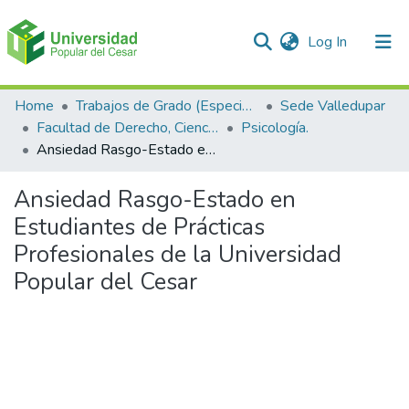
(current)
Log In
Communities & Collections
Home
Trabajos de Grado (Especializaciones y Pregrados)
Sede Valledupar
Facultad de Derecho, Ciencias Políticas y Sociales.
Psicología.
All of DSpace
Ansiedad Rasgo-Estado en Estudiantes de Prácticas Profesionales de la Universidad Popular del Cesar
Statistics
Ansiedad Rasgo-Estado en
Estudiantes de Prácticas
Profesionales de la Universidad
Popular del Cesar