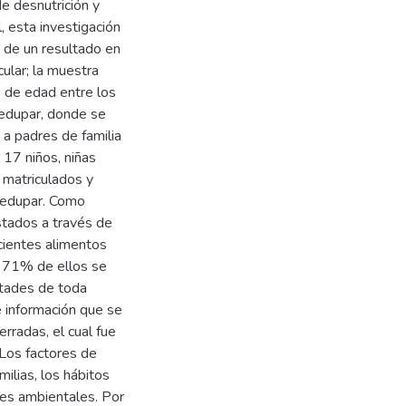
e desnutrición y
 esta investigación
a de un resultado en
cular; la muestra
o de edad entre los
ledupar, donde se
 a padres de familia
 17 niños, niñas
 matriculados y
lledupar. Como
tados a través de
cientes alimentos
, 71% de ellos se
ltades de toda
e información que se
rradas, el cual fue
 Los factores de
ilias, los hábitos
ones ambientales. Por