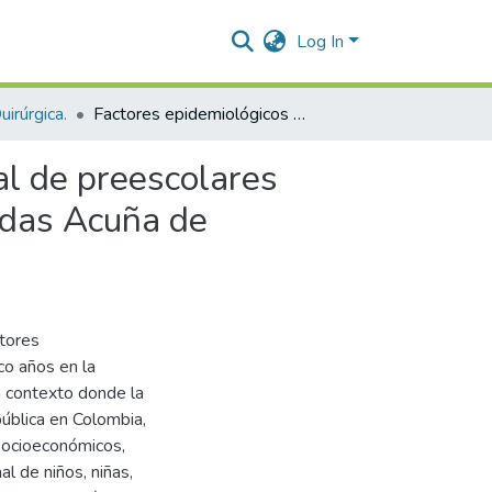
Log In
irúrgica.
Factores epidemiológicos asociados al estado nutricional de preescolares menores de cinco años en la institución educativa Leónidas Acuña de Valledupar año 2024
al de preescolares
nidas Acuña de
ctores
co años en la
n contexto donde la
pública en Colombia,
 socioeconómicos,
al de niños, niñas,