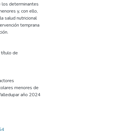
re los determinantes
enores y, con ello,
 salud nutricional
tervención temprana
ión.
título de
actores
scolares menores de
 Valledupar año 2024
854