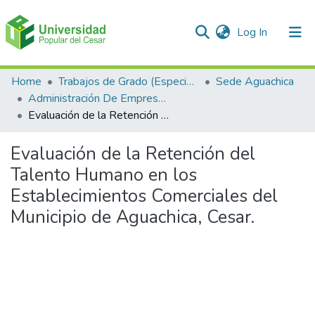
(current)
Log In
Communities & Collections
Home
Trabajos de Grado (Especializaciones y Pregrados)
Sede Aguachica
Administración De Empresas
All of DSpace
Evaluación de la Retención del Talento Humano en los Establecimientos Comerciales del Municipio de Aguachica, Cesar.
Statistics
Evaluación de la Retención del
Talento Humano en los
Establecimientos Comerciales del
Municipio de Aguachica, Cesar.