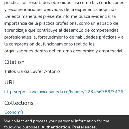
práctica, los resultados obtenidos, así como las conclusiones
y recomendaciones derivadas de la experiencia adquirida.
De esta manera, el presente informe busca evidenciar la
importancia de la práctica profesional como un espacio de
aprendizaje que contribuye al desarrollo de competencias
profesionales, al fortalecimiento de habilidades prácticas y a
la comprensión del funcionamiento real de las
organizaciones dentro del entorno económico y empresarial.
Citation
Trillos García,Luyfer Antonio
URI
http://repositorio.unicesar.edu.co/handle/123456789/3426
Collections
Economía
We collect and process your personal information for the
Full item page
following purposes:
Authentication, Preferences,