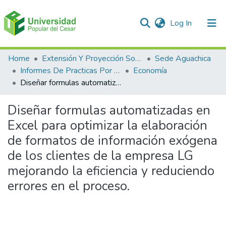
(current)
Log In
Communities & Collections
Home
Extensión Y Proyección Social
Sede Aguachica
Informes De Practicas Por Programas
Economía
All of DSpace
Diseñar formulas automatizadas en Excel para optimizar la elaboración de formatos de información exógena de los clientes de la empresa LG mejorando la eficiencia y reduciendo errores en el proceso.
Statistics
Diseñar formulas automatizadas en
Excel para optimizar la elaboración
de formatos de información exógena
de los clientes de la empresa LG
mejorando la eficiencia y reduciendo
errores en el proceso.