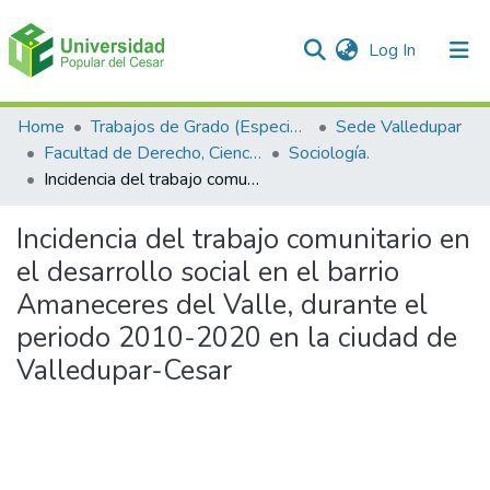
(current)
Log In
Communities & Collections
Home
Trabajos de Grado (Especializaciones y Pregrados)
Sede Valledupar
Facultad de Derecho, Ciencias Políticas y Sociales.
Sociología.
All of DSpace
Incidencia del trabajo comunitario en el desarrollo social en el barrio Amaneceres del Valle, durante el periodo 2010-2020 en la ciudad de Valledupar-Cesar
Statistics
Incidencia del trabajo comunitario en
el desarrollo social en el barrio
Amaneceres del Valle, durante el
periodo 2010-2020 en la ciudad de
Valledupar-Cesar