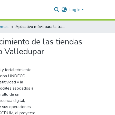
Log In
temas.
Aplicativo móvil para la transformación digital y fortalecimiento de las tiendas dentro de la economía popular, de la Asociación Undeco Valledupar
ecimiento de las tiendas
o Valledupar
l y fortalecimiento
ciación UNDECO
titividad y la
locales asociados a
rollo de un
sencia digital,
de sus operaciones
l SCRUM, el proyecto