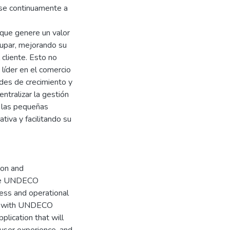
ose continuamente a
 que genere un valor
dupar, mejorando su
l cliente. Esto no
líder en el comercio
ades de crecimiento y
entralizar la gestión
e las pequeñas
tiva y facilitando su
ion and
the UNDECO
ess and operational
ted with UNDECO
plication that will