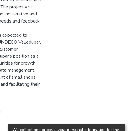
 user experience, and
The project will
ing iterative and
 needs and feedback.
is expected to
h UNDECO Valledupar,
d customer
par's position as a
unities for growth
g data management,
ent of small shops
nd facilitating their
1
We collect and process your personal information for the