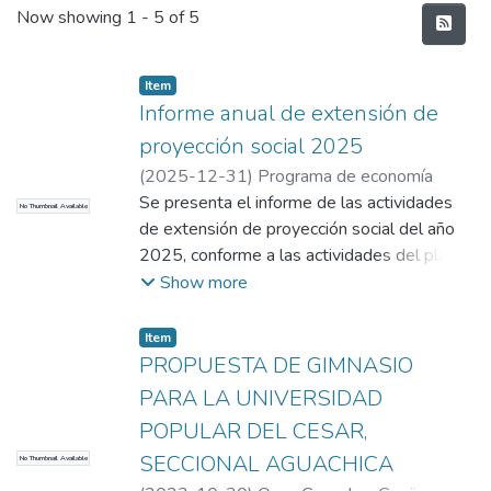
Recent Submissions
Now showing
1 - 5 of 5
Item
Informe anual de extensión de
proyección social 2025
(
2025-12-31
)
Programa de economía
Se presenta el informe de las actividades
No Thumbnail Available
de extensión de proyección social del año
2025, conforme a las actividades del plan
prospectivo
Show more
Item
PROPUESTA DE GIMNASIO
PARA LA UNIVERSIDAD
POPULAR DEL CESAR,
SECCIONAL AGUACHICA
No Thumbnail Available