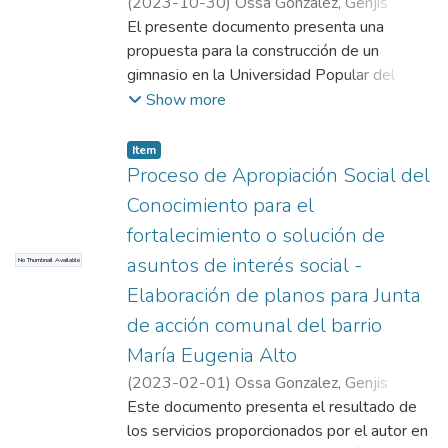
(
2023-10-30
)
Ossa Gonzalez, Genjis
Alberto
El presente documento presenta una
propuesta para la construcción de un
gimnasio en la Universidad Popular del
Cesar, seccional Aguachica. En este se
Show more
incluyen los planos detallados del proyecto
y el presupuesto estimado para su
Item
ejecución, con el objetivo de ofrecer un
Proceso de Apropiación Social del
espacio adecuado para el desarrollo de
Conocimiento para el
actividades deportivas y de bienestar en la
fortalecimiento o solución de
institución.
asuntos de interés social -
No Thumbnail Available
Elaboración de planos para Junta
de acción comunal del barrio
María Eugenia Alto
(
2023-02-01
)
Ossa Gonzalez, Genjis
Alberto
Este documento presenta el resultado de
los servicios proporcionados por el autor en