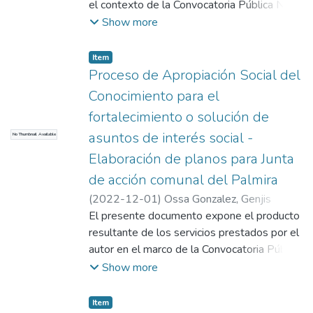
el contexto de la Convocatoria Pública N.º
5445-2023 del Departamento del Cesar,
Show more
titulada Fortalecimiento de las
organizaciones comunales para la ejecución
Item
de obras de impacto social y comunitario en
Proceso de Apropiación Social del
25 municipios del Departamento del Cesar.
Conocimiento para el
La iniciativa busca promover el desarrollo y
fortalecimiento o solución de
fortalecimiento de las organizaciones
asuntos de interés social -
No Thumbnail Available
comunales a través de la ejecución de
proyectos que generen beneficios
Elaboración de planos para Junta
significativos para sus comunidades, en
de acción comunal del Palmira
consonancia con los objetivos y directrices
(
2022-12-01
)
Ossa Gonzalez, Genjis
establecidos en la convocatoria, la cual fue
Alberto
El presente documento expone el producto
adjudicada a la mencionada institución
resultante de los servicios prestados por el
comunal.
autor en el marco de la Convocatoria Pública
N° JAC-1150-01-2022 del Departamento
Show more
del Cesar, denominada Fortalecimiento de
las organizaciones comunales para la
Item