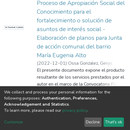
ejecución de obras de impacto social y
Proceso de Apropiación Social del
comunitario en 25 municipios del
Conocimiento para el
Departamento del Cesar. Esta iniciativa
fortalecimiento o solución de
tiene como propósito contribuir al desarrollo
asuntos de interés social -
No Thumbnail Available
y fortalecimiento de las organizaciones
comunales mediante la realización de
Elaboración de planos para Junta
proyectos que generen un impacto positivo
de acción comunal del barrio
en sus comunidades, alineados con los
María Eugenia Alto
objetivos y lineamientos establecidos en
(
2022-12-01
)
Ossa Gonzalez, Genjis
dicha convocatoria, la cual fue ganada por
Alberto
El presente documento expone el producto
dicha institución comunal.
resultante de los servicios prestados por el
autor en el marco de la Convocatoria Pública
N° JAC-1150-01-2022 del Departamento
Show more
We collect and process your personal information for the
del Cesar, denominada Fortalecimiento de
following purposes:
Authentication, Preferences,
Acknowledgement and Statistics
.
las organizaciones comunales para la
To learn more, please read our
privacy policy
.
ejecución de obras de impacto social y
DSpace software
copyright © 2002-2026
LYRASIS
comunitario en 25 municipios del
Cookie
Privacy
End User
Send
Customize
Decline
That's ok
Departamento del Cesar. Esta iniciativa
settings
policy
Agreement
Feedback