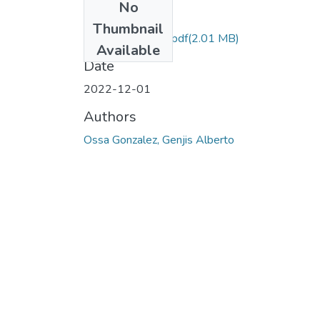
No
Files
Thumbnail
PALMIRA_2022.pdf
(2.01 MB)
Available
Date
2022-12-01
Authors
Ossa Gonzalez, Genjis Alberto