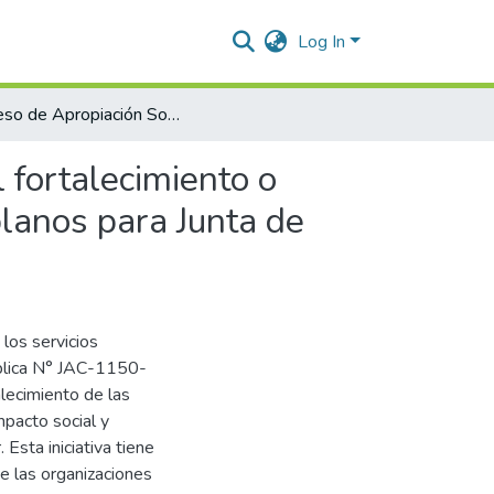
Log In
Proceso de Apropiación Social del Conocimiento para el fortalecimiento o solución de asuntos de interés social - Elaboración de planos para Junta de acción comunal del Palmira
 fortalecimiento o
planos para Junta de
los servicios
ública N° JAC-1150-
ecimiento de las
mpacto social y
Esta iniciativa tiene
de las organizaciones