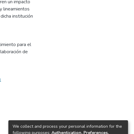
ren un impacto
 y lineamientos
dicha institución
imiento para el
Elaboración de
1
We collect and process your personal information for the
following purposes:
Authentication, Preferences,