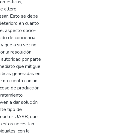
domésticas,
e altere
esar. Esto se debe
 deterioro en cuanto
 el aspecto socio-
rado de conciencia
 y que a su vez no
r la resolución
 autoridad por parte
nmediato que mitigue
sticas generadas en
e no cuenta con un
ceso de producción;
 tratamiento
even a dar solución
ste tipo de
 reactor UASB, que
 estos necesitan
iduales, con la