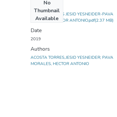
No
Files
Thumbnail
ACOSTA TORRES JESID YESNEIDER-PAVA
Available
MORALES HECTOR ANTONIO.pdf
(2.37 MB)
Date
2019
Authors
ACOSTA TORRES,JESID YESNEIDER; PAVA
MORALES, HECTOR ANTONIO