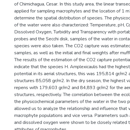
of Chimichagua, Cesar. In this study area, the linear tran
applied for sampling macrophytes and the location of 1 m
determine the spatial distribution of species. The physic
of the water were also characterized: Temperature, pH, Co
Dissolved Oxygen, Turbidity and Transparency with portab
probes and the Secchi disk, samples of the water in conta
species were also taken. The CO2 capture was estimated
samples, as well as the initial and final weights after muffl
The results of the estimation of the CO2 capture potential
indicate that the species H. Amplexicaulis had the highe
potential in its aerial structures, this was 195,814 gr/m2 a
structures 85,058 gr/m2. In the dry season, the highest v
repens with 179,603 gr/m2 and 84,893 gr/m2 for the aeri
structures, respectively. The correlation between the ecol
the physicochemical parameters of the water in the two 
allowed us to analyze the relationship and influence that
macrophyte populations and vice versa. Parameters such a
and dissolved oxygen were shown to be closely related t
attributes of macrophytes.