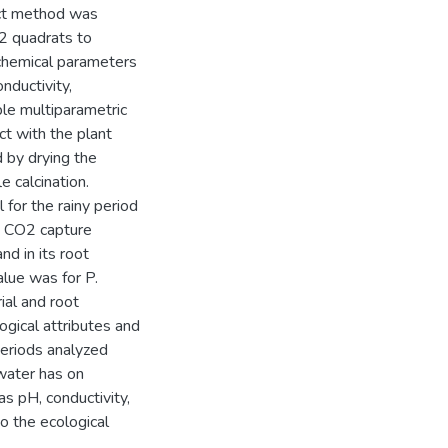
sect method was
2 quadrats to
ochemical parameters
nductivity,
le multiparametric
ct with the plant
 by drying the
e calcination.
 for the rainy period
st CO2 capture
nd in its root
alue was for P.
al and root
ogical attributes and
periods analyzed
 water has on
s pH, conductivity,
o the ecological