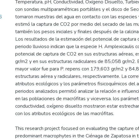
Temperatura, pH, Conductividad, Oxígeno Disuelto, Turbie
con sondas multiparamétricas portátiles y el disco de Sec
6
tomaron muestras del agua en contacto con las especies 
estimó la captura de CO2 por medio del secado de las mu
también los pesos iniciales y finales después de la calcina
Los resultados de la estimación del potencial de captura
periodo lluvioso indican que la especie H. Amplexicaulis 
potencial de captura de CO2 en sus estructuras aéreas, 
gr/m2 y en sus estructuras radiculares de 85,058 gr/m2. 
mayor valor fue para P. repens con 179,603 gr/m2 y 84,8
estructuras aérea y radiculares, respectivamente. La corre
atributos ecológicos y los parámetros fisicoquímicos del 
periodos analizados permitió analizar la relación e influenc
en las poblaciones de macrófitas y viceversa. los paráme
conductividad, oxígeno disuelto mostraron estar estrech
con los atributos ecológicos de las macrófitas.
This research project focused on evaluating the capture 
predominant macrophytes in the Ciénaga de Zapatosa in th