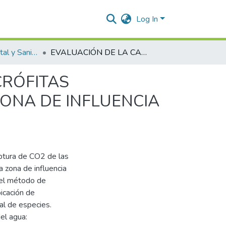
Log In
Ingeniería Ambiental y Sanitaria.
EVALUACIÓN DE LA CAPTURA DE CO2 DE LAS MACRÓFITAS PREDOMINANTES EN LA CIÉNAGA DE ZAPATOSA ZONA DE INFLUENCIA DE CHIMICHAGUA-CESAR
CRÓFITAS
ONA DE INFLUENCIA
aptura de CO2 de las
 zona de influencia
 el método de
bicación de
al de especies.
el agua: