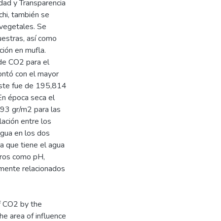
dad y Transparencia
chi, también se
vegetales. Se
estras, así como
ción en mufla.
 de CO2 para el
contó con el mayor
este fue de 195,814
En época seca el
93 gr/m2 para las
lación entre los
agua en los dos
ia que tiene el agua
tros como pH,
amente relacionados
of CO2 by the
e area of influence