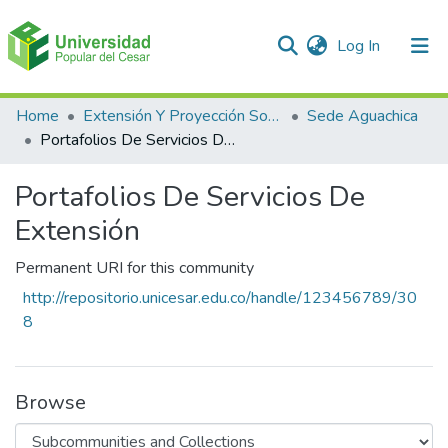
(current)
Log In
Communities & Collections
Home
Extensión Y Proyección Social
Sede Aguachica
Portafolios De Servicios De Extensión
All of DSpace
Portafolios De Servicios De
Statistics
Extensión
Permanent URI for this community
http://repositorio.unicesar.edu.co/handle/123456789/30
8
Browse