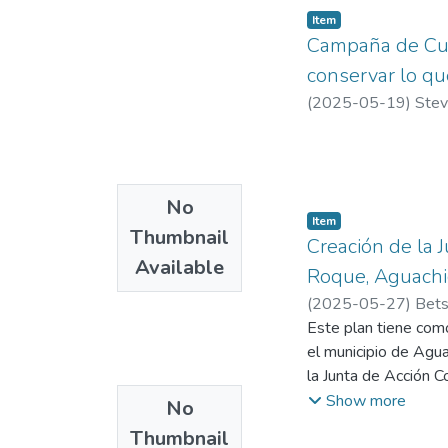
Item
Campaña de Cul
conservar lo qu
(
2025-05-19
)
Stev
No
Item
Thumbnail
Creación de la 
Available
Roque, Aguachi
(
2025-05-27
)
Bets
Este plan tiene com
el municipio de Aguac
la Junta de Acción C
brindará la posibili
Show more
No
contribuyan a mejora
Thumbnail