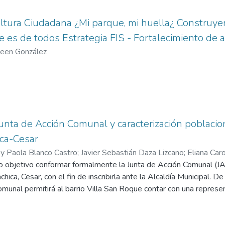
tura Ciudadana ¿Mi parque, mi huella¿ Construyen
e es de todos Estrategia FIS - Fortalecimiento de 
een González
Junta de Acción Comunal y caracterización poblacion
ca-Cesar
y Paola Blanco Castro
;
Javier Sebastián Daza Lizcano
;
Eliana Car
o objetivo conformar formalmente la Junta de Acción Comunal (JAC
hica, Cesar, con el fin de inscribirla ante la Alcaldía Municipal. 
omunal permitirá al barrio Villa San Roque contar con una represen
dad de participar en convocatorias de inversión comunitaria y gest
r la calidad de vida de sus habitantes.