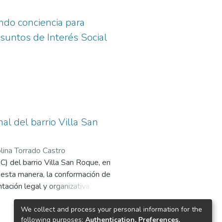
do conciencia para
asuntos de Interés Social
al del barrio Villa San
olina Torrado Castro
) del barrio Villa San Roque, en
De esta manera, la conformación de
tación legal y organizativa, que le
ionar obras y proyectos que
We collect and process your personal information for the
following purposes:
Authentication, Preferences,