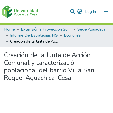
(current)
Log In
Communities & Collections
Home
Extensión Y Proyección Social
Sede Aguachica
Informe De Estrategias FIS
Economía
All of DSpace
Creación de la Junta de Acción Comunal y caracterización poblacional del barrio Villa San Roque, Aguachica-Cesar
Statistics
Creación de la Junta de Acción
Comunal y caracterización
poblacional del barrio Villa San
Roque, Aguachica-Cesar