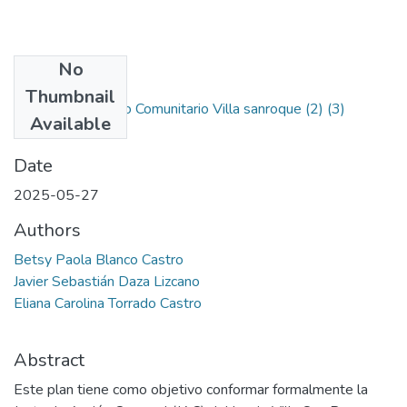
No
Files
Thumbnail
Plan de Desarrollo Comunitario Villa sanroque (2) (3)
Available
(1).pdf
(2.3 MB)
Date
2025-05-27
Authors
Betsy Paola Blanco Castro
Javier Sebastián Daza Lizcano
Eliana Carolina Torrado Castro
Abstract
Este plan tiene como objetivo conformar formalmente la