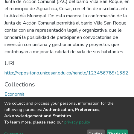
Junta de Acción Comunal (JAC) del barrio Villa San Roque, en
el municipio de Aguachica, Cesar, con el fin de inscribirla ante
la Alcaldía Municipal. De esta manera, la conformación de la
Junta de Acción Comunal permitirá al barrio Villa San Roque
contar con una representación legal y organizativa, que le
brindará la posibilidad de participar en convocatorias de
inversión comunitaria y gestionar obras y proyectos que
contribuyan a mejorar la calidad de vida de sus habitantes.
URI
http://repositorio.unicesar.edu.co/handle/123456789/1382
Collections
Economía
We collect and process your personal information for the
Full item page
following purposes:
Authentication, Preferences,
Acknowledgement and Statistics
.
To learn more, please read our
privacy policy
.
DSpace software
copyright © 2002-2026
LYRASIS
Cookie
Privacy
End User
Send