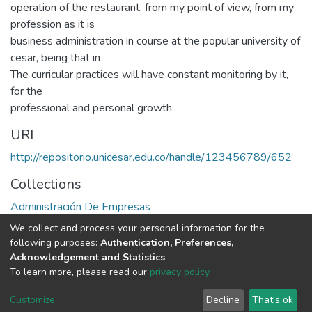
operation of the restaurant, from my point of view, from my
profession as it is
business administration in course at the popular university of
cesar, being that in
The curricular practices will have constant monitoring by it,
for the
professional and personal growth.
URI
http://repositorio.unicesar.edu.co/handle/123456789/652
Collections
Administración De Empresas
We collect and process your personal information for the
Full item page
following purposes:
Authentication, Preferences,
Acknowledgement and Statistics
.
To learn more, please read our
privacy policy
.
DSpace software
copyright © 2002-2026
LYRASIS
Cookie
Privacy
End User
Send
Customize
Decline
That's ok
settings
policy
Agreement
Feedback