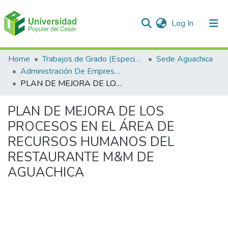
(current)
Log In
Communities & Collections
Home
Trabajos de Grado (Especializaciones y Pregrados)
Sede Aguachica
Administración De Empresas
All of DSpace
PLAN DE MEJORA DE LOS PROCESOS EN EL ÁREA DE RECURSOS HUMANOS DEL RESTAURANTE M&M DE AGUACHICA
Statistics
PLAN DE MEJORA DE LOS
PROCESOS EN EL ÁREA DE
RECURSOS HUMANOS DEL
RESTAURANTE M&M DE
AGUACHICA