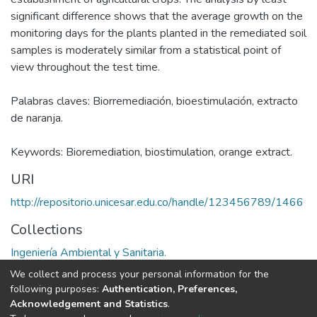
significant difference shows that the average growth on the
monitoring days for the plants planted in the remediated soil
samples is moderately similar from a statistical point of
view throughout the test time.
Palabras claves: Biorremediación, bioestimulación, extracto
de naranja.
Keywords: Bioremediation, biostimulation, orange extract.
URI
http://repositorio.unicesar.edu.co/handle/123456789/1466
Collections
Ingeniería Ambiental y Sanitaria.
We collect and process your personal information for the
Full item page
following purposes:
Authentication, Preferences,
Acknowledgement and Statistics
.