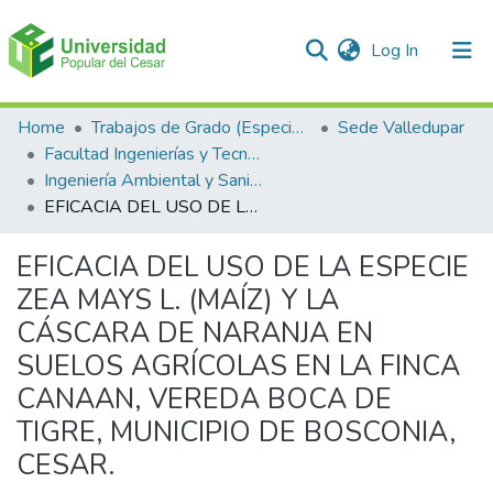
(current)
Log In
Communities & Collections
Home
Trabajos de Grado (Especializaciones y Pregrados)
Sede Valledupar
Facultad Ingenierías y Tecnologías
All of DSpace
Ingeniería Ambiental y Sanitaria.
EFICACIA DEL USO DE LA ESPECIE ZEA MAYS L. (MAÍZ) Y LA CÁSCARA DE NARANJA EN SUELOS AGRÍCOLAS EN LA FINCA CANAAN, VEREDA BOCA DE TIGRE, MUNICIPIO DE BOSCONIA, CESAR.
Statistics
EFICACIA DEL USO DE LA ESPECIE
ZEA MAYS L. (MAÍZ) Y LA
CÁSCARA DE NARANJA EN
SUELOS AGRÍCOLAS EN LA FINCA
CANAAN, VEREDA BOCA DE
TIGRE, MUNICIPIO DE BOSCONIA,
CESAR.