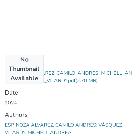
No
Files
Thumbnail
ESPINOZA_ÁLVAREZ_CAMILO_ANDRÉS_MICHELL_AN
Available
DREA_VÁSQUEZ_VILARDY.pdf
(2.78 MB)
Date
2024
Authors
ESPINOZA ÁLVAREZ, CAMILO ANDRÉS; VÁSQUEZ
VILARDY, MICHELL ANDREA