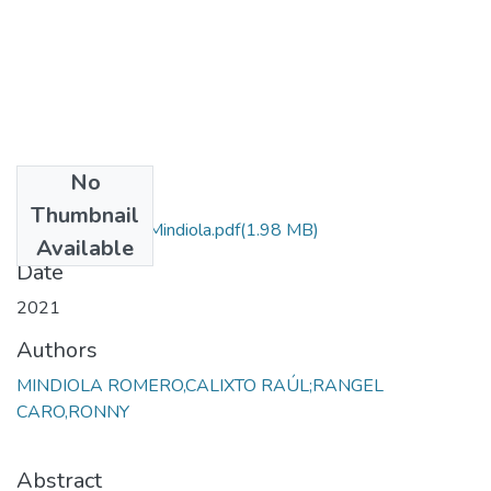
No
Files
Thumbnail
Proyecto Calixto Mindiola.pdf
(1.98 MB)
Available
Date
2021
Authors
MINDIOLA ROMERO,CALIXTO RAÚL;RANGEL
CARO,RONNY
Abstract