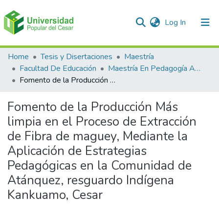
(current)
Log In
Communities & Collections
Home
Tesis y Disertaciones
Maestría
Facultad De Educación
Maestría En Pedagogía Ambiental Para El desarrollo Sostenible
All of DSpace
Fomento de la Producción Más limpia en el Proceso de Extracción de Fibra de maguey, Mediante la Aplicación de Estrategias Pedagógicas en la Comunidad de Atánquez, resguardo Indígena Kankuamo, Cesar
Statistics
Fomento de la Producción Más
limpia en el Proceso de Extracción
de Fibra de maguey, Mediante la
Aplicación de Estrategias
Pedagógicas en la Comunidad de
Atánquez, resguardo Indígena
Kankuamo, Cesar