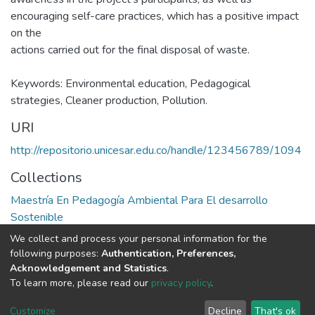
encouraging self-care practices, which has a positive impact
on the
actions carried out for the final disposal of waste.
Keywords: Environmental education, Pedagogical
strategies, Cleaner production, Pollution.
URI
http://repositorio.unicesar.edu.co/handle/123456789/1094
Collections
Maestría En Pedagogía Ambiental Para El desarrollo
Sostenible
We collect and process your personal information for the
Full item page
following purposes:
Authentication, Preferences,
Acknowledgement and Statistics
.
To learn more, please read our
privacy policy
.
DSpace software
copyright © 2002-2026
LYRASIS
Cookie
Privacy
End User
Send
Customize
Decline
That's ok