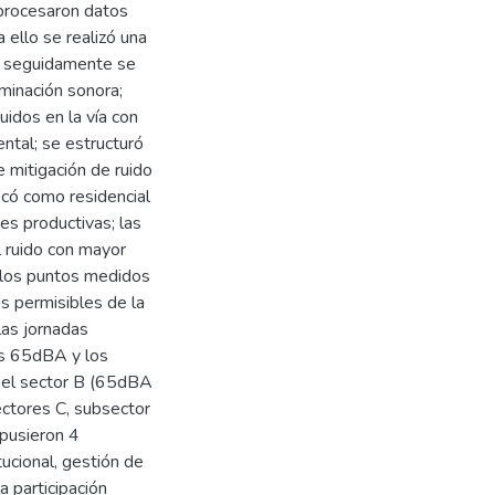
 procesaron datos
 ello se realizó una
T; seguidamente se
aminación sonora;
uidos en la vía con
ntal; se estructuró
 mitigación de ruido
ficó como residencial
es productivas; las
 ruido con mayor
e los puntos medidos
os permisibles de la
las jornadas
os 65dBA y los
a el sector B (65dBA
ectores C, subsector
pusieron 4
ucional, gestión de
a participación