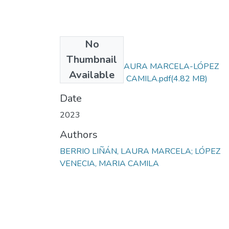
No
Files
Thumbnail
BERRIO LIÑÁN LAURA MARCELA-LÓPEZ
Available
VENECIA MARIA CAMILA.pdf
(4.82 MB)
Date
2023
Authors
BERRIO LIÑÁN, LAURA MARCELA; LÓPEZ
VENECIA, MARIA CAMILA