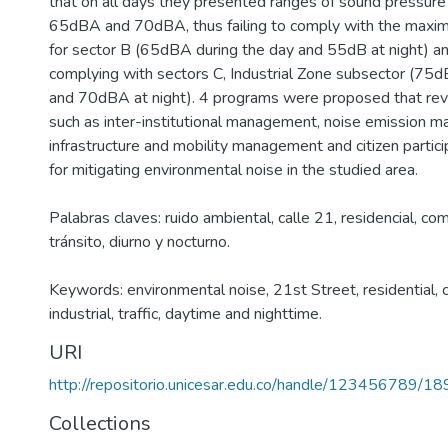
that on all days they presented ranges of sound pressur
65dBA and 70dBA, thus failing to comply with the maxim
for sector B (65dBA during the day and 55dB at night) and
complying with sectors C, Industrial Zone subsector (75d
and 70dBA at night). 4 programs were proposed that rev
such as inter-institutional management, noise emission 
infrastructure and mobility management and citizen partici
for mitigating environmental noise in the studied area.
Palabras claves: ruido ambiental, calle 21, residencial, come
tránsito, diurno y nocturno.
Keywords: environmental noise, 21st Street, residential, 
industrial, traffic, daytime and nighttime.
URI
http://repositorio.unicesar.edu.co/handle/123456789/1
Collections