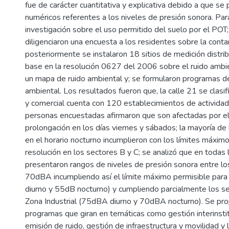
fue de carácter cuantitativa y explicativa debido a que se
numéricos referentes a los niveles de presión sonora. Para
investigación sobre el uso permitido del suelo por el PO
diligenciaron una encuesta a los residentes sobre la cont
posteriormente se instalaron 18 sitios de medición distrib
base en la resolución 0627 del 2006 sobre el ruido ambie
un mapa de ruido ambiental y; se formularon programas de
ambiental. Los resultados fueron que, la calle 21 se clasi
y comercial cuenta con 120 establecimientos de actividad
personas encuestadas afirmaron que son afectadas por el
prolongación en los días viernes y sábados; la mayoría d
en el horario nocturno incumplieron con los límites máxim
resolución en los sectores B y C; se analizó que en todas 
presentaron rangos de niveles de presión sonora entre l
70dBA incumpliendo así el límite máximo permisible par
diurno y 55dB nocturno) y cumpliendo parcialmente los s
Zona Industrial (75dBA diurno y 70dBA nocturno). Se pro
programas que giran en temáticas como gestión interinstit
emisión de ruido, gestión de infraestructura y movilidad y l