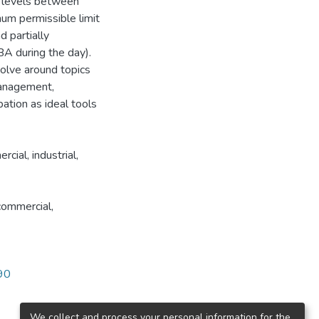
e levels between
um permissible limit
 partially
BA during the day).
olve around topics
management,
pation as ideal tools
rcial, industrial,
commercial,
890
We collect and process your personal information for the