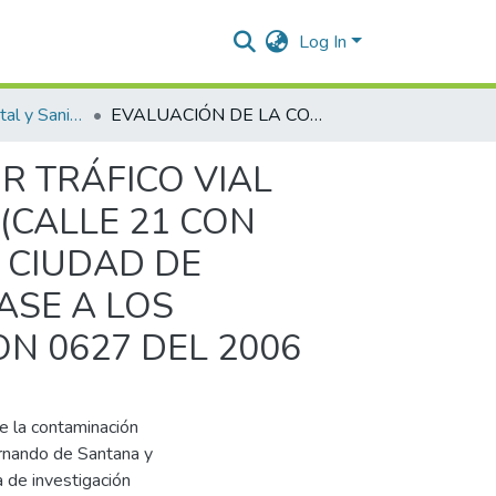
Log In
Ingeniería Ambiental y Sanitaria.
EVALUACIÓN DE LA CONTAMINACIÓN SONORA POR TRÁFICO VIAL ENTRE LA GLORIETA DE HERNANDO DE SANTANA (CALLE 21 CON CARRERA 7) Y LA CARRERA 4 CON CALLE 21 DE LA CIUDAD DE VALLEDUPAR, DEPARTAMENTO DEL CESAR CON BASE A LOS LINEAMIENTOS ESTABLECIDOS POR LA RESOLUCION 0627 DEL 2006
 TRÁFICO VIAL
(CALLE 21 CON
A CIUDAD DE
ASE A LOS
N 0627 DEL 2006
de la contaminación
Hernando de Santana y
 de investigación