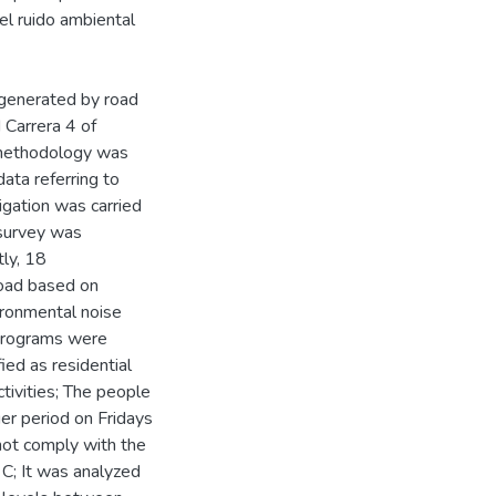
el ruido ambiental
n generated by road
Carrera 4 of
 methodology was
ata referring to
igation was carried
 survey was
ly, 18
road based on
ironmental noise
 programs were
ied as residential
tivities; The people
ger period on Fridays
not comply with the
 C; It was analyzed