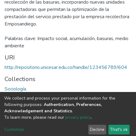
recolección de las basuras, incorporando nuevas unidades
compactadoras que permitan la optimización de la
prestación del servicio prestado por la empresa recolectora
Emposandiego.
Palabras clave: Impacto social, acumulación, basuras, medio
ambiente
URI
http://repositorio.unicesar.edu.co/handle/123456789/604
Collections
Sociología.
We collect and process your personal information for the
Full item page
following purposes:
Authentication, Preferences,
Acknowledgement and Statistics
.
To learn more, please read our
privacy policy
.
DSpace software
copyright © 2002-2026
LYRASIS
Cookie
Privacy
End User
Send
Customize
Decline
That's ok
settings
policy
Agreement
Feedback