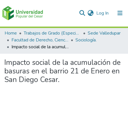
(current)
Log In
Communities & Collections
Home
Trabajos de Grado (Especializaciones y Pregrados)
Sede Valledupar
Facultad de Derecho, Ciencias Políticas y Sociales.
Sociología.
All of DSpace
Impacto social de la acumulación de basuras en el barrio 21 de Enero en San Diego Cesar.
Statistics
Impacto social de la acumulación de
basuras en el barrio 21 de Enero en
San Diego Cesar.