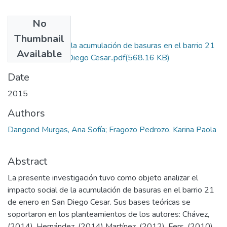
No
Files
Thumbnail
Impacto social de la acumulación de basuras en el barrio 21
Available
de Enero en San Diego Cesar..pdf
(568.16 KB)
Date
2015
Authors
Dangond Murgas, Ana Sofía; Fragozo Pedrozo, Karina Paola
Abstract
La presente investigación tuvo como objeto analizar el
impacto social de la acumulación de basuras en el barrio 21
de enero en San Diego Cesar. Sus bases teóricas se
soportaron en los planteamientos de los autores: Chávez,
(2014), Hernández, (2014) Martínez, (2012), Fers, (2010),