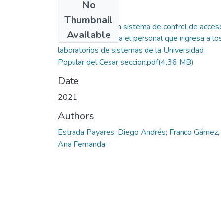
No
Files
Thumbnail
Desarrollo de un sistema de control de acces
Available
basado en IoT para el personal que ingresa a lo
laboratorios de sistemas de la Universidad
Popular del Cesar seccion.pdf
(4.36 MB)
Date
2021
Authors
Estrada Payares, Diego Andrés; Franco Gámez,
Ana Fernanda