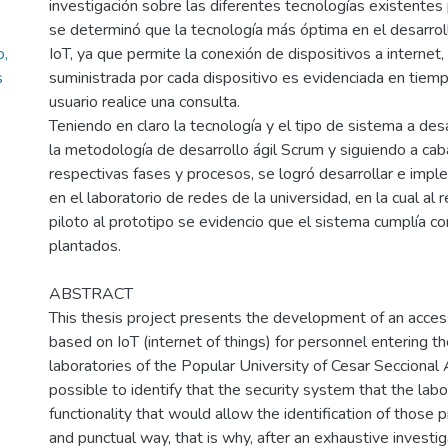
investigación sobre las diferentes tecnologías existentes 
se determinó que la tecnología más óptima en el desarroll
o,
IoT, ya que permite la conexión de dispositivos a internet, 
s
suministrada por cada dispositivo es evidenciada en tiemp
usuario realice una consulta.
Teniendo en claro la tecnología y el tipo de sistema a desa
la metodología de desarrollo ágil Scrum y siguiendo a cab
respectivas fases y procesos, se logró desarrollar e impl
en el laboratorio de redes de la universidad, en la cual al 
piloto al prototipo se evidencio que el sistema cumplía co
plantados.
ABSTRACT
This thesis project presents the development of an acce
based on IoT (internet of things) for personnel entering 
laboratories of the Popular University of Cesar Seccional 
possible to identify that the security system that the lab
functionality that would allow the identification of those p
and punctual way, that is why, after an exhaustive investig