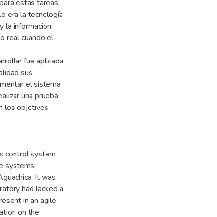
para estas tareas,
o era la tecnología
y la información
o real cuando el
rrollar fue aplicada
alidad sus
ementar el sistema
realizar una prueba
n los objetivos
ss control system
the systems
Aguachica. It was
oratory had lacked a
resent in an agile
ation on the