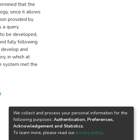
termined that the
gy, since it allows
tion provided by
 a query.
 to be developed,
d fully following
o develop and
y, in which at
he system met the
9
We collect and process your personal information for the
following purposes:
Authentication, Preferences,
Acknowledgement and Statistics
.
To learn more, please read our
privacy policy
.