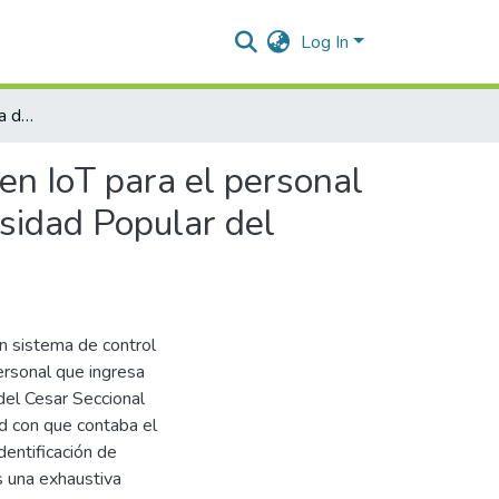
Log In
Desarrollo de un sistema de control de acceso, basado en IoT para el personal que ingresa a los laboratorios de sistemas de la Universidad Popular del Cesar seccional Aguachica.
en IoT para el personal
rsidad Popular del
n sistema de control
ersonal que ingresa
del Cesar Seccional
ad con que contaba el
dentificación de
as una exhaustiva