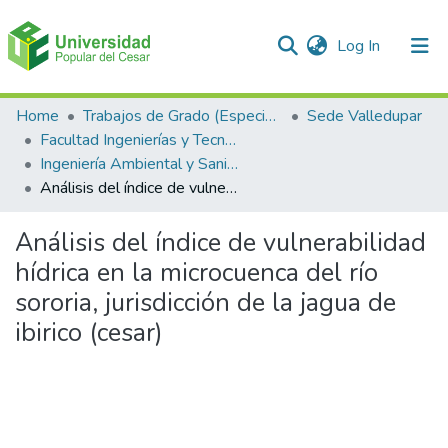
(current)
Log In
Communities & Collections
Home
Trabajos de Grado (Especializaciones y Pregrados)
Sede Valledupar
Facultad Ingenierías y Tecnologías
All of DSpace
Ingeniería Ambiental y Sanitaria.
Análisis del índice de vulnerabilidad hídrica en la microcuenca del río sororia, jurisdicción de la jagua de ibirico (cesar)
Statistics
Análisis del índice de vulnerabilidad
hídrica en la microcuenca del río
sororia, jurisdicción de la jagua de
ibirico (cesar)