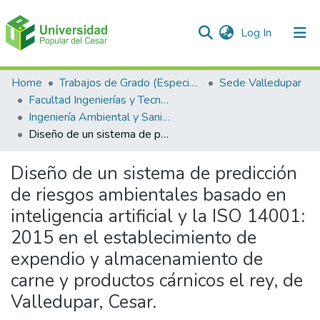
(current)
Log In
Communities & Collections
Home
Trabajos de Grado (Especializaciones y Pregrados)
Sede Valledupar
Facultad Ingenierías y Tecnologías
All of DSpace
Ingeniería Ambiental y Sanitaria.
Diseño de un sistema de predicción de riesgos ambientales basado en inteligencia artificial y la ISO 14001: 2015 en el establecimiento de expendio y almacenamiento de carne y productos cárnicos el rey, de Valledupar, Cesar.
Statistics
Diseño de un sistema de predicción
de riesgos ambientales basado en
inteligencia artificial y la ISO 14001:
2015 en el establecimiento de
expendio y almacenamiento de
carne y productos cárnicos el rey, de
Valledupar, Cesar.