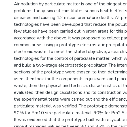
Air pollution by particulate matter is one of the biggest 
problems today, since it constitutes serious health effects
diseases and causing 4.2 million premature deaths. At pre
technologies have been developed that reduce the pollut
few studies have been carried out in urban areas for this p
accordance with the above, it was proposed to collect part
common areas, using a prototype electrostatic precipitat
electronic waste. To meet the stated objective, a searc
technologies for the control of particulate matter, which wi
and build a two-stage electrostatic precipitator. The inter
sections of the prototype were chosen, to then determine
used, then look for the components in junkyards and place
waste, then the physical and technical characteristics of 
evaluated, then design calculations and its construction was
the experimental tests were carried out and the efficiency 
particulate material was verified. The prototype demonstr
90% for Pm10 size particulate material, 90% for Pm2.5
It was evidenced that the prototype built with recyclable m
since it manages values between 90 and 95% in the captu