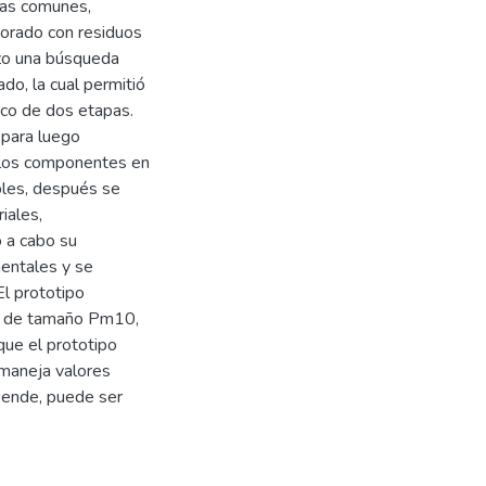
reas comunes,
borado con residuos
izo una búsqueda
ado, la cual permitió
tico de dos etapas.
 para luego
r los componentes en
bles, después se
iales,
ó a cabo su
mentales y se
El prototipo
do de tamaño Pm10,
ue el prototipo
 maneja valores
r ende, puede ser