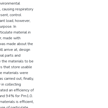
environmental
, causing respiratory
sent, control
ant load, however,
urpose. In
iculate material in
or, made with
h was made about the
ll arrive at, design
nal parts and
 the materials to be
s that store usable
the materials were
 carried out, finally,
in collecting
ated an efficiency of
 and 94% for Pm1.0.
aterials is efficient,
re of particulate