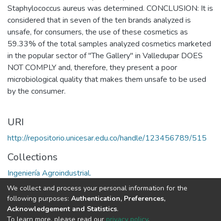
Staphylococcus aureus was determined. CONCLUSION: It is
considered that in seven of the ten brands analyzed is
unsafe, for consumers, the use of these cosmetics as
59.33% of the total samples analyzed cosmetics marketed
in the popular sector of "The Gallery" in Valledupar DOES
NOT COMPLY and, therefore, they present a poor
microbiological quality that makes them unsafe to be used
by the consumer.
URI
http://repositorio.unicesar.edu.co/handle/123456789/515
Collections
Ingeniería Agroindustrial.
We collect and process your personal information for the
Full item page
following purposes:
Authentication, Preferences,
Acknowledgement and Statistics
.
To learn more, please read our
privacy policy
.