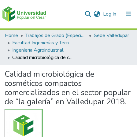
(current)
Log In
Communities & Collections
Home
Trabajos de Grado (Especializaciones y Pregrados)
Sede Valledupar
Facultad Ingenierías y Tecnologías
All of DSpace
Ingeniería Agroindustrial.
Calidad microbiológica de cosméticos compactos comercializados en el sector popular de “la galería” en Valledupar 2018.
Statistics
Calidad microbiológica de
cosméticos compactos
comercializados en el sector popular
de “la galería” en Valledupar 2018.