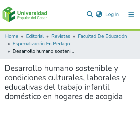
(current)
Log In
Communities & Collections
Home
Editorial
Revistas
Facultad De Educación
Especialización En Pedagogía Ambiental
All of DSpace
Desarrollo humano sostenible y condiciones culturales, laborales y educativas del trabajo infantil doméstico en hogares de acogida
Statistics
Desarrollo humano sostenible y
condiciones culturales, laborales y
educativas del trabajo infantil
doméstico en hogares de acogida