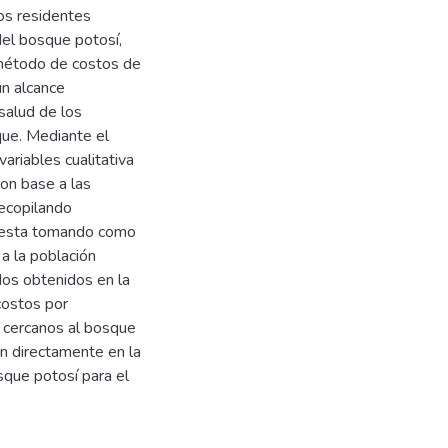
os residentes
del bosque potosí,
 método de costos de
un alcance
salud de los
que. Mediante el
ariables cualitativa
con base a las
recopilando
ncuesta tomando como
 a la población
dos obtenidos en la
 costos por
 cercanos al bosque
n directamente en la
sque potosí para el