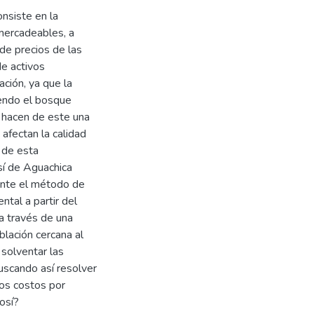
nsiste en la
 mercadeables, a
de precios de las
de activos
ción, ya que la
iendo el bosque
 hacen de este una
fectan la calidad
 de esta
sí de Aguachica
iante el método de
ntal a partir del
 a través de una
blación cercana al
solventar las
uscando así resolver
los costos por
osí?