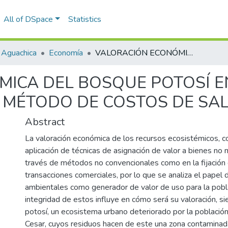
All of DSpace
Statistics
 Aguachica
Economía
VALORACIÓN ECONÓMICA DEL BOSQUE POTOSÍ EN AGUACHICA CESAR, MEDIANTE EL MÉTODO DE COSTOS DE SALUD
ICA DEL BOSQUE POTOSÍ E
L MÉTODO DE COSTOS DE SA
Abstract
La valoración económica de los recursos ecosistémicos, co
aplicación de técnicas de asignación de valor a bienes no
través de métodos no convencionales como en la fijación 
transacciones comerciales, por lo que se analiza el papel 
ambientales como generador de valor de uso para la pobla
integridad de estos influye en cómo será su valoración, s
potosí, un ecosistema urbano deteriorado por la població
Cesar, cuyos residuos hacen de este una zona contaminad