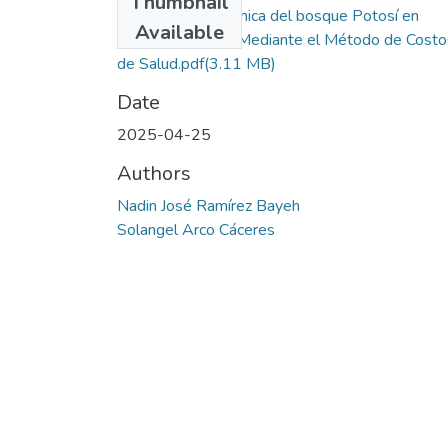
Thumbnail
Valoración Económica del bosque Potosí en
Available
Aguachica Cesar, Mediante el Método de Costo
de Salud.pdf
(3.11 MB)
Date
2025-04-25
Authors
Nadin José Ramírez Bayeh
Solangel Arco Cáceres