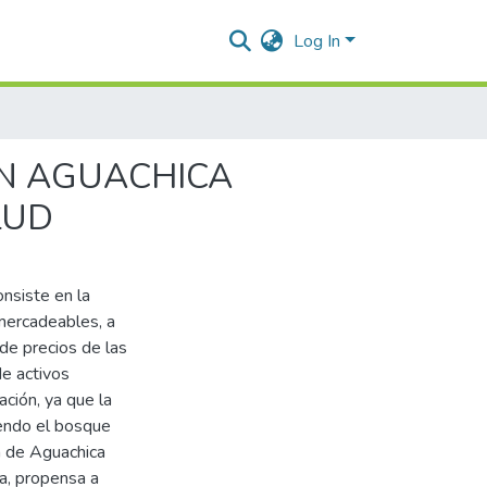
Log In
N AGUACHICA
LUD
nsiste en la
 mercadeables, a
de precios de las
de activos
ción, ya que la
iendo el bosque
n de Aguachica
a, propensa a