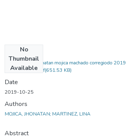
No
Files
Thumbnail
proyecto final jhonatan mojica machado corregiodo 2019
Available
2_compressed.pdf
(651.53 KB)
Date
2019-10-25
Authors
MOJICA, JHONATAN; MARTINEZ, LINA
Abstract