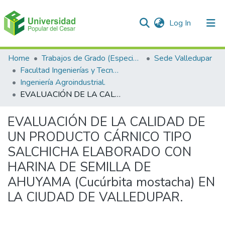
(current)
Log In
Communities & Collections
Home
Trabajos de Grado (Especializaciones y Pregrados)
Sede Valledupar
Facultad Ingenierías y Tecnologías
All of DSpace
Ingeniería Agroindustrial.
EVALUACIÓN DE LA CALIDAD DE UN PRODUCTO CÁRNICO TIPO SALCHICHA ELABORADO CON HARINA DE SEMILLA DE AHUYAMA (Cucúrbita mostacha) EN LA CIUDAD DE VALLEDUPAR.
Statistics
EVALUACIÓN DE LA CALIDAD DE
UN PRODUCTO CÁRNICO TIPO
SALCHICHA ELABORADO CON
HARINA DE SEMILLA DE
AHUYAMA (Cucúrbita mostacha) EN
LA CIUDAD DE VALLEDUPAR.