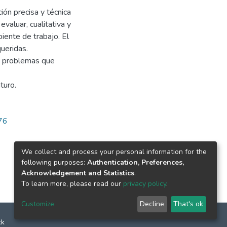
ión precisa y técnica
evaluar, cualitativa y
iente de trabajo. El
ueridas.
os problemas que
turo.
576
We collect and process your personal information for the
following purposes:
Authentication, Preferences,
Acknowledgement and Statistics
.
To learn more, please read our
privacy policy
.
Customize
Decline
That's ok
ck