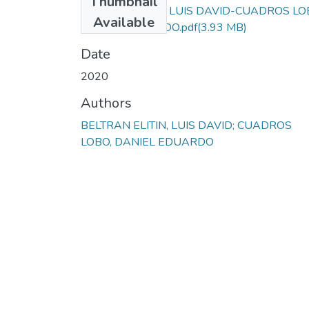
Thumbnail
BELTRAN ELITIN LUIS DAVID-CUADROS L
Available
DANIEL EDUARDO.pdf
(3.93 MB)
Date
2020
Authors
BELTRAN ELITIN, LUIS DAVID; CUADROS
LOBO, DANIEL EDUARDO