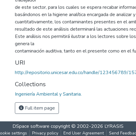
trabajador
de este sector, para los cuales se espera recabar informac
basándonos en la higiene analítica encargada de analizar y 
cuantitativamente, los contaminantes presentes en el amb
resultado de este análisis determinará las actuaciones req
Este análisis nos permitirá ilustrar a los lectores sobre l
genera la
contaminación auditiva, tanto en el presente como en el fu
URI
http://repositorio.unicesar.edu.co/handle/123456789/1
Collections
Ingeniería Ambiental y Sanitaria.
Full item page
DSpace software
copyright © 2002-2026
LYRASIS
ookie settings
Privacy policy
End User Agreement
Send Feedba