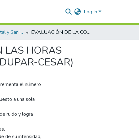
Log In
Ingeniería Ambiental y Sanitaria.
EVALUACIÓN DE LA CONTAMINACIÓN AUDITIVA EN LAS HORAS CRÍTICAS DEL SECTOR CINCO(5) ESQUINAS (VALLEDUPAR-CESAR)
N LAS HORAS
LEDUPAR-CESAR)
ncrementa el número
uesto a una sola
de ruido y logra
as.
de de su intensidad,