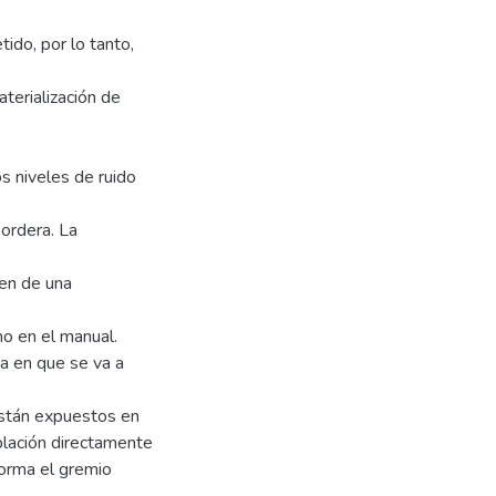
ido, por lo tanto,
terialización de
 niveles de ruido
sordera. La
gen de una
mo en el manual.
ca en que se va a
están expuestos en
oblación directamente
forma el gremio